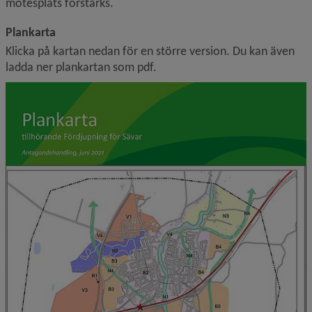
mötesplats förstärks.
Plankarta
Klicka på kartan nedan för en större version. Du kan även 
ladda ner plankartan som pdf.
F