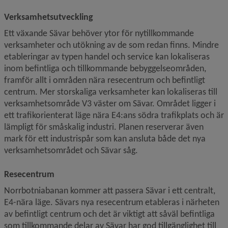
Verksamhetsutveckling
Ett växande Sävar behöver ytor för nytillkommande 
verksamheter och utökning av de som redan finns. Mindre 
etableringar av typen handel och service kan lokaliseras 
inom befintliga och tillkommande bebyggelseområden, 
framför allt i områden nära resecentrum och befintligt 
centrum. Mer storskaliga verksamheter kan lokaliseras till 
verksamhets­område V3 väster om Sävar. Området ligger i 
ett trafikorienterat läge nära E4:ans södra trafikplats och är 
lämpligt för småskalig industri. Planen reserverar även 
mark för ett industrispår som kan ansluta både det nya 
verksamhetsområdet och Sävar såg.
Resecentrum
Norrbotniabanan kommer att passera Sävar i ett centralt, 
E4-nära läge. Sävars nya resecentrum etableras i närheten 
av befintligt centrum och det är viktigt att såväl befintliga 
som tillkommande delar av Sävar har god tillgänglighet till 