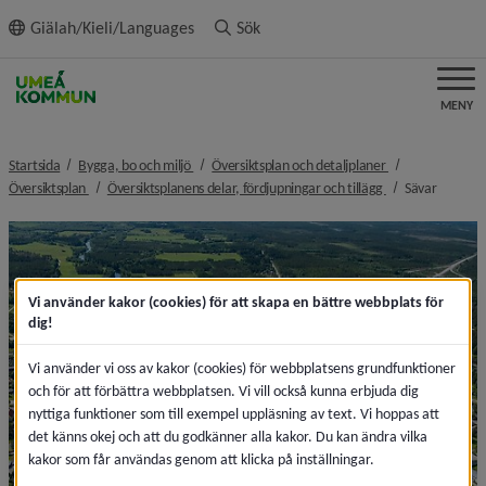
ll innehållet
Giälah/Kieli/Languages
Sök
MENY
nivå i brödsmulenavigeringen
nivå i brödsmule
Startsida
Bygga, bo och miljö
Översiktsplan och detaljplaner
nivå i brödsmulenavigeringen
nivå i brödsmule
nivå i b
Översiktsplan
Översiktsplanens delar, fördjupningar och tillägg
Sävar
Vi använder kakor (cookies) för att skapa en bättre webbplats för
dig!
Vi använder vi oss av kakor (cookies) för webbplatsens grundfunktioner
och för att förbättra webbplatsen. Vi vill också kunna erbjuda dig
nyttiga funktioner som till exempel uppläsning av text. Vi hoppas att
det känns okej och att du godkänner alla kakor. Du kan ändra vilka
kakor som får användas genom att klicka på inställningar.