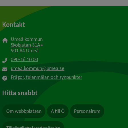
Kontakt
Umeå kommun
Länk till annan webbplats, öppnas i nytt f
Skolgatan 31A
901 84 Umeå
090-16 10 00
umea.kommun@umea.se
Frågor, felanmälan och synpunkter
Hitta snabbt
Om webbplatsen
A till Ö
Personalrum
Tillgänglighetsredogörelse