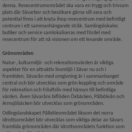
denna. Resecentrumområdet ska vara en trygg och trivsam 
plats där Sävarbor och besökare gärna vill vara och 
potential finns i att knyta ihop resecentrum med befintligt 
centrum i ett sammanhängande stråk. Samlingslokaler, 
butiker och service samlokaliseras med fördel med 
resecentrum för att nå visionen om ett levande område.
Grönområden
Natur-, kulturmiljö- och rekreationsvärden är viktiga 
aspekter för en attraktiv livsmiljö i Sävar nu och i 
framtiden. Sävarån med omgivning är i sammanhanget 
central och bör utvecklas som grön koppling och område 
för rekreation och frilufts­liv med hänsyn till befintliga 
värden. Även Sävaråns biflöden Öxbäcken, Pålböleån och 
Armsjöbäcken bör utvecklas som grönområden.
Odlingslandskapet Pålböleområdet liksom det norra 
idrottsområdet bör utvecklas som viktiga delar av Sävars 
framtida grönområden där idrottsområdets funktion som 