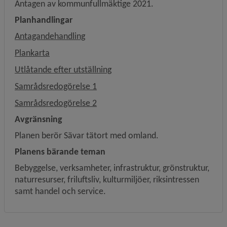
Antagen av kommunfullmäktige 2021.
Planhandlingar
, 39.4 MB, öppnas i nytt fönster.
Antagandehandling
, 1.2 MB, öppnas i nytt fönster.
Plankarta
, 433 kB, öppnas i nytt fönster.
Utlåtande efter utställning
, 1.6 MB, öppnas i nytt fönster.
Samrådsredogörelse 1
, 1.1 MB, öppnas i nytt fönster.
Samrådsredogörelse 2
Avgränsning
Planen berör Sävar tätort med omland.
Planens bärande teman
Bebyggelse, verksamheter, infrastruktur, grönstruktur, 
naturresurser, friluftsliv, kulturmiljöer, riksintressen 
samt handel och service.