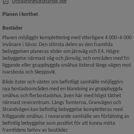
, 433 kB.
Utställningsutlåtande.pdf
Planen i korthet
Bostäder
Planen möjliggör komplettering med ytterligare 4 000–6 000 
invånare i Sävar. Den största delen av den framtida 
bebyggelsen planeras söder om järnväg och E4. Högre 
bebyggelse närmast väg och järnväg, och områden med fri­
liggande eller gruppbyggda småhus österut längs vägen mot 
Ivarsboda och Skeppsvik.
Både öster och väster om befintligt samhälle möjliggörs 
nya bostadsområden med en blandning av gruppbyggda 
småhus och flerbostadshus, även här med högst täthet 
närmast resecentrum. Längs Tomterna, Granvägen och 
Strandvägen kan befintlig bebyggelse kompletteras med 
friliggande småhus. I nuvarande samhälle ses förtätning av 
befintlig bebyggelse som positivt för att kunna möta 
framtidens behov av bostäder.