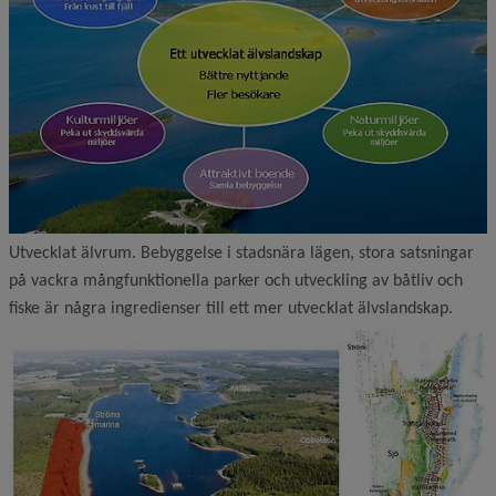
Utvecklat älvrum. Bebyggelse i stadsnära lägen, stora satsningar
på vackra mångfunktionella parker och utveckling av båtliv och
fiske är några ingredienser till ett mer utvecklat älvslandskap.
F