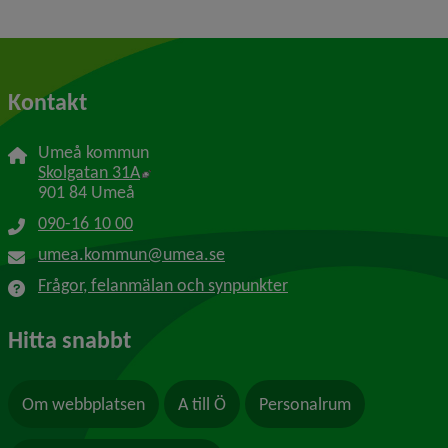
Kontakt
Umeå kommun
Länk till annan webbplats, öppnas i nytt f
Skolgatan 31A
901 84 Umeå
090-16 10 00
umea.kommun@umea.se
Frågor, felanmälan och synpunkter
Hitta snabbt
Om webbplatsen
A till Ö
Personalrum