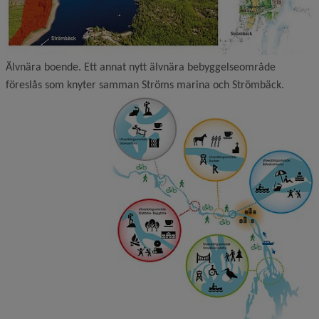
Älvnära boende. Ett annat nytt älvnära bebyggelseområde
föreslås som knyter samman Ströms marina och Strömbäck.
F