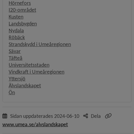
Hörnefors
I20-området
Kusten
Landsbygden
Nydala
Röbäck
Strandskydd i Umeåregionen
Sävar
Täfteå
Universitetsstaden
Vindkraft i Umeåregionen
Yttersjö
Älvslandskapet
Ön
Sidan uppdaterades
2024-06-10
Dela
www.umea.se/alvslandskapet