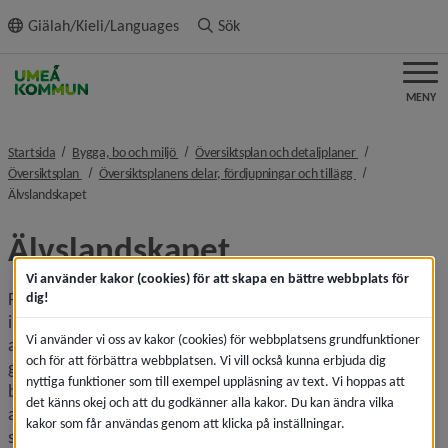
ll innehållet
Giälah/Kieli/Languages
Sök
MENY
nivå i brödsmulenavigeringen
nivå i brödsmule
Startsida
Bygga, bo och miljö
Översiktsplan och detaljplaner
nivå i brödsmulenavigeringen
nivå i brödsmule
Översiktsplan
Översiktsplanens delar, fördjupningar och tillägg
nivå i brödsmulenavigeringen
Älvslandskapet
Älvslandskapet
Vi använder kakor (cookies) för att skapa en bättre webbplats för
Fördjupningen har haft som fokus att reda ut de många 
dig!
intressen som samsas i älven, lyfta älvens betydelse och 
Vi använder vi oss av kakor (cookies) för webbplatsens grundfunktioner
ange hur ett utvecklat älvslandskap kan uppnås. Det görs 
och för att förbättra webbplatsen. Vi vill också kunna erbjuda dig
genom att åstadkomma ökad  tillgänglighet, utpekande av 
nyttiga funktioner som till exempel uppläsning av text. Vi hoppas att
besöks­måls­områden, främjande av fiske och båtliv, föreslå 
det känns okej och att du godkänner alla kakor. Du kan ändra vilka
attraktivt boende samt identifiera områden med 
kakor som får användas genom att klicka på inställningar.
skyddsvärda natur- och kulturmiljöer.