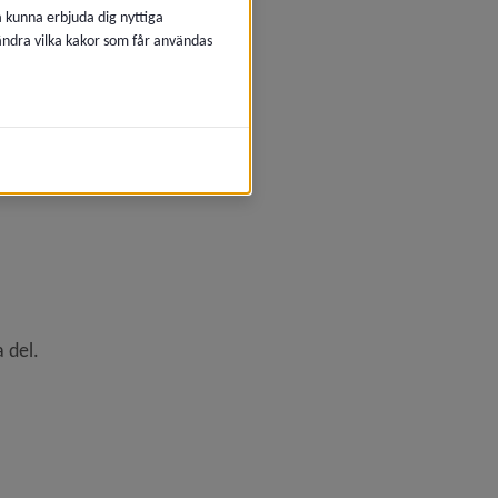
å kunna erbjuda dig nyttiga
 ändra vilka kakor som får användas
, 5 MB.
 Nydalasjön.pdf
.
 del.