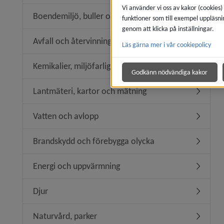
Vi använder vi oss av kakor (cookies)
Boendemiljö, buller och luftkvalitet
funktioner som till exempel uppläsni
Undermeny
genom att klicka på inställningar.
Avfall och återvinning
Läs gärna mer i vår cookiepolicy
Undermeny
Kemikalier, miljöfarlig verksamhet
Undermeny
Godkänn nödvändiga kakor
Lantmäteri, kartor och mätning
Undermen
Vatten och avlopp
Undermen
Brandskydd och förebygga olycka
Undermen
Energi och uppvärmning
Undermen
Djur
Undermen
Naturvård, parker
Undermen