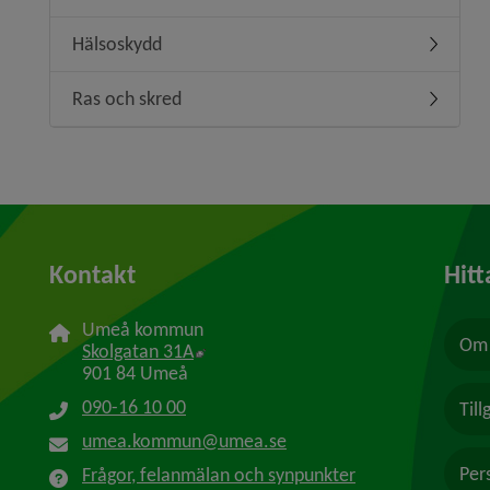
Hälsoskydd
Undermen
Ras och skred
Undermen
Kontakt
Hitt
Umeå kommun
Om 
Länk till annan webbplats, öppnas i n
Skolgatan 31A
901 84 Umeå
090-16 10 00
Til
umea.kommun@umea.se
Per
Frågor, felanmälan och synpunkter