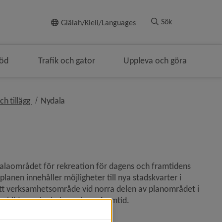
Till innehållet
Sök
Giälah/Kieli/Languages
töd
Trafik och gator
Uppleva och göra
nivå i brödsmulenavigeringen
nivå i brödsmulenavigeringen
ch tillägg
Nydala
ydalaområdet för rekreation för dagens och framtidens 
anen innehåller möjligheter till nya stadskvarter i 
t verksamhetsområde vid norra delen av planområdet i 
e en bild om stugbebyggelsens framtid.