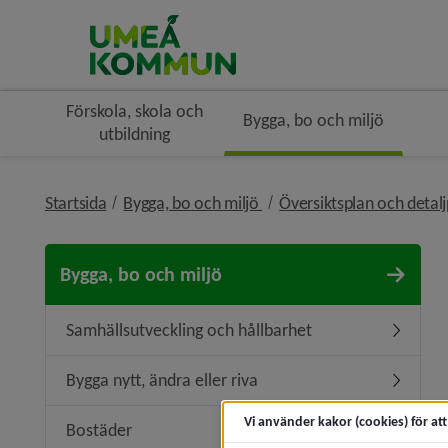
Förskola, skola och
Bygga, bo och miljö
utbildning
nivå i brödsmulenavigerin
Startsida
Bygga, bo och miljö
Översiktsplan och detal
Bygga, bo och miljö
Samhällsutveckling och hållbarhet
Undermen
Bygga nytt, ändra eller riva
Undermeny
Vi använder kakor (cookies) för at
Bostäder
Undermen