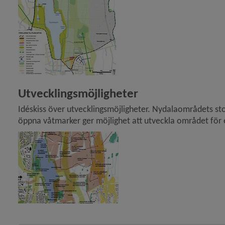
Utvecklingsmöjligheter
Idéskiss över utvecklingsmöjligheter. Nydalaområdets stor
öppna våtmarker ger möjlighet att utveckla området för e
Förstora bilden