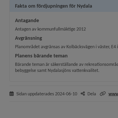
Fakta om fördjupningen för Nydala
y för Sävar
Antagande
Antagen av kommunfullmäktige 2012
Avgränsning
Planområdet avgränsas av Kolbäcksvägen i väster, E4 i
Planens bärande teman
Bärande teman är säkerställande av rekreationsområde 
bebyggelse samt Nydalasjöns vattenkvalitet.
Sidan uppdaterades
2024-06-10
Dela
www.
y för Detaljplaner och områdesbestämmelser
y för Stadsplanering och byggande