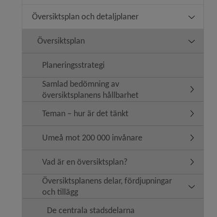
Översiktsplan och detaljplaner
Undermeny
Översiktsplan
Undermen
Planeringsstrategi
Samlad bedömning av
Undermen
översiktsplanens hållbarhet
Teman – hur är det tänkt
Undermen
Umeå mot 200 000 invånare
Undermen
Vad är en översiktsplan?
Undermen
Översiktsplanens delar, fördjupningar
Undermeny
och tillägg
De centrala stadsdelarna