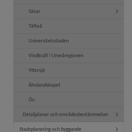
Sävar
Undermen
Täfteå
Universitetsstaden
Vindkraft i Umeåregionen
Yttersjö
Älvslandskapet
Ön
Detaljplaner och områdesbestämmelser
Undermen
Stadsplanering och byggande
Undermen