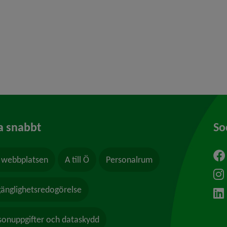
y för Hälsoskydd
y för Ras och skred
a snabbt
So
webbplatsen
A till Ö
Personalrum
ytt fönster.
lgänglighetsredogörelse
sonuppgifter och dataskydd