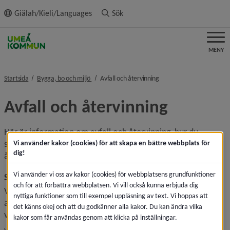
ll innehållet
Giälah/Kieli/Languages
Sök
MENY
nivå i brödsmulenavigeringen
nivå i brödsmulenavigerin
Startsida
Bygga, bo och miljö
Avfall och återvinning
Avfall och återvinning
Här är information om avfall och återvinning, hur du 
sorterar ditt avfall och hur du hittar till 
Vi använder kakor (cookies) för att skapa en bättre webbplats för
dig!
återvinningsstationer och återvinningscentraler.
Vi använder vi oss av kakor (cookies) för webbplatsens grundfunktioner
Sortera ditt hushållsavfall rätt
och för att förbättra webbplatsen. Vi vill också kunna erbjuda dig
Vakin är det kommunala vatten- och avfallsbolaget som 
nyttiga funktioner som till exempel uppläsning av text. Vi hoppas att
ansvarar för avfall och återvinning i Umeå kommun. På 
det känns okej och att du godkänner alla kakor. Du kan ändra vilka
vakin.se får du hjälp att sortera ditt hushållsavfall.
kakor som får användas genom att klicka på inställningar.