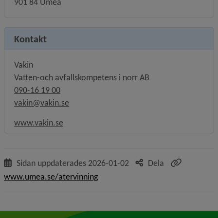
901 84 Umeå
Kontakt
Vakin
Vatten-och avfallskompetens i norr AB
090-16 19 00
vakin@vakin.se
Länk till annan webbplats, öppnas i nytt föns
www.vakin.se
Sidan uppdaterades
2026-01-02
Dela
www.umea.se/atervinning