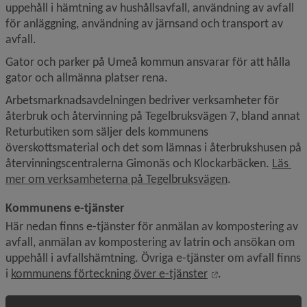
uppehåll i hämtning av hushållsavfall, användning av avfall 
för anläggning, användning av järnsand och transport av 
avfall.
Gator och parker på Umeå kommun ansvarar för att hålla 
gator och allmänna platser rena.
Arbetsmarknadsavdelningen bedriver verksamheter för 
återbruk och återvinning på Tegelbruksvägen 7, bland annat 
Returbutiken som säljer dels kommunens 
överskottsmaterial och det som lämnas i återbrukshusen på 
återvinnings­centralerna Gimonäs och Klockar­bäcken. 
Läs 
mer om verksamheterna på Tegelbruksvägen
.
Kommunens e-tjänster
Här nedan finns e-tjänster för anmälan av kompostering av 
avfall, anmälan av kompostering av latrin och ansökan om 
uppehåll i avfallshämtning. Övriga e-tjänster om avfall finns 
Länk till annan we
i 
kommunens förteckning över e-tjänster
.