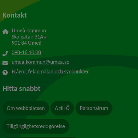
Kontakt
Umeå kommun
Länk till annan webbplats, öppnas i nytt f
Skolgatan 31A
901 84 Umeå
090-16 10 00
umea.kommun@umea.se
Frågor, felanmälan och synpunkter
Hitta snabbt
Om webbplatsen
A till Ö
Personalrum
Tillgänglighetsredogörelse