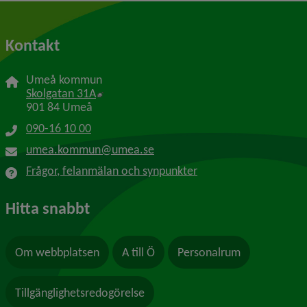
Kontakt
Umeå kommun
Länk till annan webbplats, öppnas i nytt f
Skolgatan 31A
901 84 Umeå
090-16 10 00
umea.kommun@umea.se
Frågor, felanmälan och synpunkter
Hitta snabbt
Om webbplatsen
A till Ö
Personalrum
Tillgänglighetsredogörelse