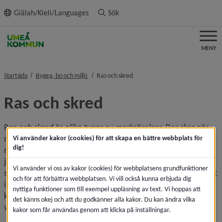
ll innehållet
Giälah/Kieli/Languages
Sök
MENY
nivå i brödsmulenavigeringen
nivå i brödsmulenavigeringen
Startsida
Bygga, bo och miljö
Ras och skred
Ras och skred
Ras och skred är olika typer av markrörelser. Ras sker när 
material som sten eller jord faller snabbt och nästan fritt 
Vi använder kakor (cookies) för att skapa en bättre webbplats för
dig!
nedför en brant sluttning. Skred innebär att större mängder 
jord eller lera långsamt eller snabbt glider iväg som en 
Vi använder vi oss av kakor (cookies) för webbplatsens grundfunktioner
sammanhängande massa, ofta på grund av att marken blivit 
och för att förbättra webbplatsen. Vi vill också kunna erbjuda dig
instabil av vatten, erosion eller belastning. Ett förändrat 
nyttiga funktioner som till exempel uppläsning av text. Vi hoppas att
klimat gör att risken för skyfall ökar. När marken blir 
det känns okej och att du godkänner alla kakor. Du kan ändra vilka
vattenmättad ökar också risken för ras och skred.
kakor som får användas genom att klicka på inställningar.