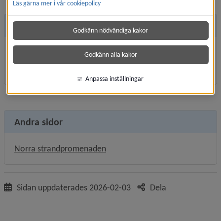
Läs gärna mer i vår cookiepolicy
Mer information
Godkänn nödvändiga kakor
Utredningar av ras och skred vid Norra 
Godkänn alla kakor
strandpromenaden
.
Anpassa inställningar
Andra sidor
Norra strandpromenaden
Sidan uppdaterades
2026-02-03
Dela