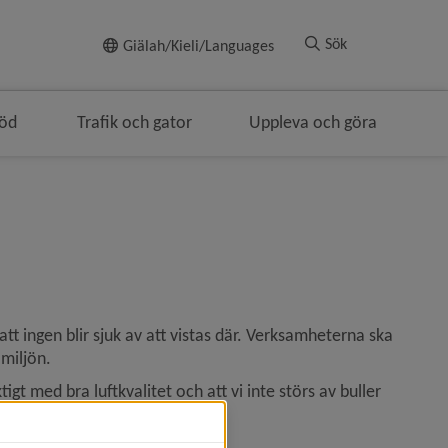
Till innehållet
Sök
Giälah/Kieli/Languages
töd
Trafik och gator
Uppleva och göra
tt ingen blir sjuk av att vistas där. Verksamheterna ska 
 miljön.
igt med bra luftkvalitet och att vi inte störs av buller 