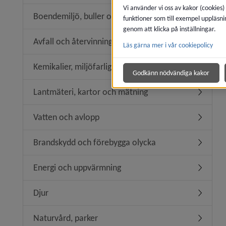
Vi använder vi oss av kakor (cookies)
Boendemiljö, buller och luftkvalitet
funktioner som till exempel uppläsni
Undermeny
genom att klicka på inställningar.
Avfall och återvinning
Läs gärna mer i vår cookiepolicy
Undermeny
Kemikalier, miljöfarlig verksamhet
Undermeny
Godkänn nödvändiga kakor
Lantmäteri, kartor och mätning
Undermen
Vatten och avlopp
Undermen
Brandskydd och förebygga olycka
Undermen
Energi och uppvärmning
Undermen
Djur
Undermen
Naturvård, parker
Undermen