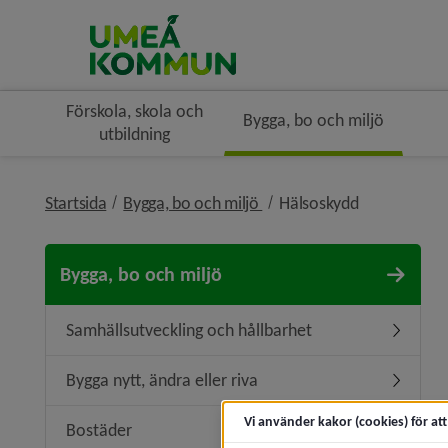
Förskola, skola och
Bygga, bo och miljö
utbildning
nivå i brödsmulenavigerin
nivå i bröds
Startsida
Bygga, bo och miljö
Hälsoskydd
Bygga, bo och miljö
Samhällsutveckling och hållbarhet
Undermen
Bygga nytt, ändra eller riva
Undermeny
Vi använder kakor (cookies) för at
Bostäder
Undermen