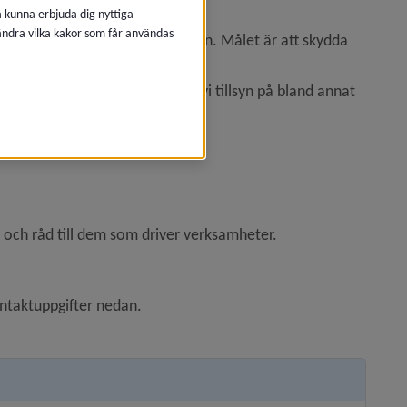
å kunna erbjuda dig nyttiga
 ändra vilka kakor som får användas
 i kommunen enligt miljöbalken. Målet är att skydda 
nds av allmänheten. Därför gör vi tillsyn på bland annat
och råd till dem som driver verksamheter.
ntaktuppgifter nedan.