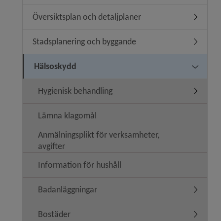
Översiktsplan och detaljplaner
Undermeny
Stadsplanering och byggande
Undermen
Hälsoskydd
Undermen
Hygienisk behandling
Undermen
Lämna klagomål
Anmälningsplikt för verksamheter,
avgifter
Information för hushåll
Badanläggningar
Undermen
Bostäder
Undermen