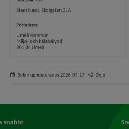
Stadshuset, Skolgatan 31A
 för Skolor och förskolor
Postadress
Umeå kommun
Miljö- och hälsoskydd
901 84 Umeå
y för Ras och skred
Sidan uppdaterades
2026-03-17
Dela
a snabbt
So