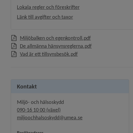
Lokala regler och föreskrifter
 för Översiktsplan och detaljplaner
Länk till avgifter och taxor
y för Stadsplanering och byggande
, 542.6 kB, öppnas i
Miljöbalken och egenkontroll.pdf
y för Hälsoskydd
, 810.4 kB, öppnas i
De allmänna hänsynsreglerna.pdf
, 95.3 kB, öppnas i nytt fö
Vad är ett tillsynsbesök.pdf
y för Hygienisk behandling
Kontakt
Miljö- och hälsoskydd
090-16 10 00 (växel)
y för Badanläggningar
miljoochhalsoskydd@umea.se
y för Bostäder
Besöksadress