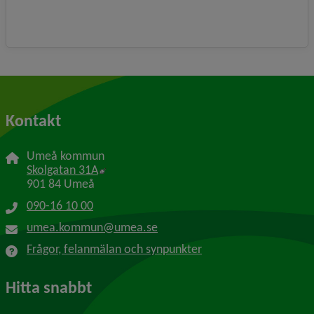
Kontakt
Umeå kommun
Länk till annan webbplats, öppnas i nytt f
Skolgatan 31A
901 84 Umeå
090-16 10 00
umea.kommun@umea.se
Frågor, felanmälan och synpunkter
Hitta snabbt