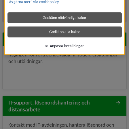
Läs gärna mer i vår cookiepolicy
Intranät: intern information och system
för dig som är anställd
Godkänn nödvändiga kakor
Godkänn alla kakor
För förtroendevalda
Anpassa inställningar
Ingången för förtroendevalda: arvoden, ersättningar
och utbildningar.
IT-support, lösenordshantering och
distansarbete
Kontakt med IT-avdelningen, hantera lösenord och