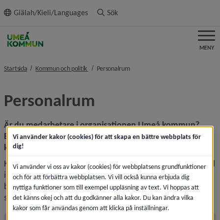
ll innehållet
Giälah/Kieli/Languages
Sök
MENY
nivå i brödsmulenavigeringen
nivå i brödsmulenavigeringen
Startsida
Kommun och politik
Personalrum
Personalrum
Är du medarbetare i organisationen Umeå kommun?
Länk till annan webbplats, 
Besök i första hand 
intranätet
, interna sidor för 
Vi använder kakor (cookies) för att skapa en bättre webbplats för
dig!
kommunen som organisation.
Kommunens webbplats umea.se vänder sig i första hand till 
Vi använder vi oss av kakor (cookies) för webbplatsens grundfunktioner
invånare. Gör gärna ett bokmärke eller en favorit så 
och för att förbättra webbplatsen. Vi vill också kunna erbjuda dig
behöver du inte ta omvägen via personalrum, den här 
nyttiga funktioner som till exempel uppläsning av text. Vi hoppas att
sidan.
det känns okej och att du godkänner alla kakor. Du kan ändra vilka
kakor som får användas genom att klicka på inställningar.