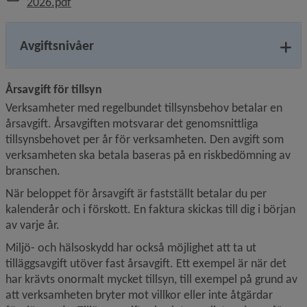
, 204.2 kB, öppnas i nytt fönster.
2026.pdf
Avgiftsnivåer
Årsavgift för tillsyn
Verksamheter med regelbundet tillsynsbehov betalar en 
årsavgift. Årsavgiften motsvarar det genomsnittliga 
tillsynsbehovet per år för verksamheten. Den avgift som 
verksamheten ska betala baseras på en riskbedömning av 
branschen.
När beloppet för årsavgift är fastställt betalar du per 
kalenderår och i förskott. En faktura skickas till dig i början 
av varje år.
Miljö- och hälsoskydd har också möjlighet att ta ut 
tilläggsavgift utöver fast årsavgift. Ett exempel är när det 
har krävts onormalt mycket tillsyn, till exempel på grund av 
att verksamheten bryter mot villkor eller inte åtgärdar 