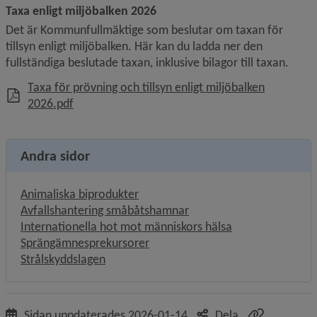
Taxa enligt miljöbalken 2026
Det är Kommunfullmäktige som beslutar om taxan för 
tillsyn enligt miljöbalken. Här kan du ladda ner den 
fullständiga beslutade taxan, inklusive bilagor till taxan.
Taxa för prövning och tillsyn enligt miljöbalken
, 403.6 kB, öppnas i nytt fönster.
2026.pdf
Andra sidor
Animaliska biprodukter
Avfallshantering småbåtshamnar
Internationella hot mot människors hälsa
Sprängämnesprekursorer
Strålskyddslagen
Sidan uppdaterades
2026-01-14
Dela