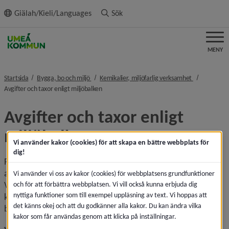
ll innehållet
Giälah/Kieli/Languages
Sök
MENY
nivå i brödsmulenavigeringen
nivå i bröds
Startsida
Bygga, bo och miljö
Kemikalier, miljöfarlig verksamhet
nivå i brödsmulenavigeringen
Avgifter och taxor enligt miljöbalken
Avgifter och taxor enligt 
miljöbalken
Vi använder kakor (cookies) för att skapa en bättre webbplats för
dig!
Prövning och tillsyn enligt miljöbalken finansieras med 
avgifter som betalas av den som driver verksamheten. 
Vi använder vi oss av kakor (cookies) för webbplatsens grundfunktioner
Varje kommun beslutar hur taxan ska utformas. I Umeå 
och för att förbättra webbplatsen. Vi vill också kunna erbjuda dig
nyttiga funktioner som till exempel uppläsning av text. Vi hoppas att
kommuns taxa bestäms avgifterna utifrån vilka risker 
det känns okej och att du godkänner alla kakor. Du kan ändra vilka
branschen medför för miljön och människors hälsa.
kakor som får användas genom att klicka på inställningar.