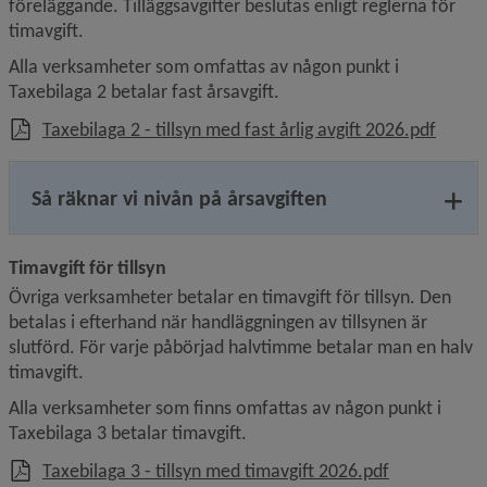
föreläggande. Tilläggsavgifter beslutas enligt reglerna för 
timavgift.
Alla verksamheter som omfattas av någon punkt i 
Taxebilaga 2 betalar fast årsavgift.
, 256.1
Taxebilaga 2 - tillsyn med fast årlig avgift 2026.pdf
Så räknar vi nivån på årsavgiften
Timavgift för tillsyn
Övriga verksamheter betalar en timavgift för tillsyn. Den 
betalas i efterhand när handläggningen av tillsynen är 
slutförd. För varje påbörjad halvtimme betalar man en halv 
timavgift.
Alla verksamheter som finns omfattas av någon punkt i 
Taxebilaga 3 betalar timavgift.
, 156.2 kB, ö
Taxebilaga 3 - tillsyn med timavgift 2026.pdf