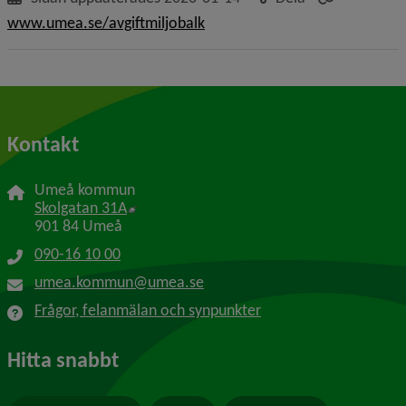
www.umea.se/avgiftmiljobalk
Kontakt
Umeå kommun
Länk till annan webbplats, öppnas i nytt f
Skolgatan 31A
901 84 Umeå
090-16 10 00
umea.kommun@umea.se
Frågor, felanmälan och synpunkter
Hitta snabbt