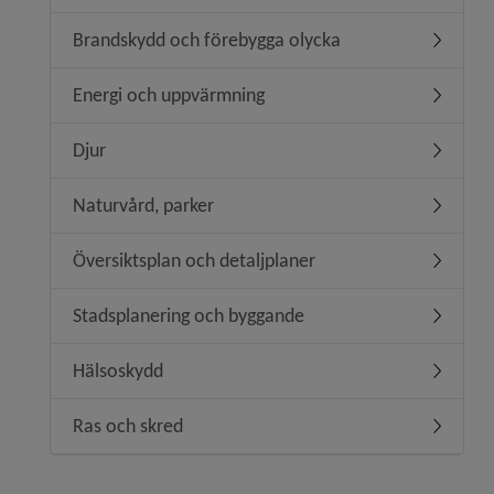
Brandskydd och förebygga olycka
Undermen
Energi och uppvärmning
Undermen
Djur
Undermen
Naturvård, parker
Undermen
Översiktsplan och detaljplaner
Undermeny
Stadsplanering och byggande
Undermen
Hälsoskydd
Undermen
Ras och skred
Undermen