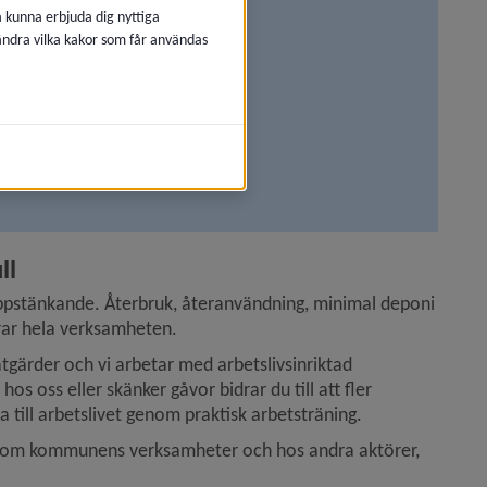
å kunna erbjuda dig nyttiga
 ändra vilka kakor som får användas
vecka 38 2025)
änk till annan webbplats, öppnas i nytt fönster.
ll
ppstänkande. Återbruk, återanvändning, minimal deponi 
rar hela verksamheten.
rder och vi arbetar med arbetslivsinriktad 
os oss eller skänker gåvor bidrar du till att fler 
 till arbetslivet genom praktisk arbetsträning.
 inom kommunens verksamheter och hos andra aktörer, 