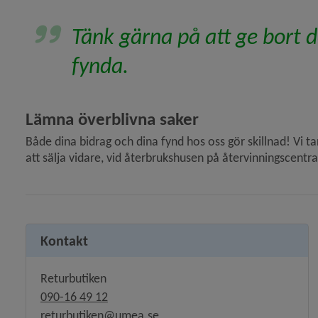
Tänk gärna på att ge bort de
 för Materialsortering vid rivning och renovering
fynda.
Lämna överblivna saker
Både dina bidrag och dina fynd hos oss gör skillnad! Vi t
att sälja vidare, vid återbrukshusen på återvinnings­cent
Kontakt
 för Kemikalier, miljöfarlig verksamhet
Returbutiken
y för Lantmäteri, kartor och mätning
090-16 49 12
returbutiken@umea.se
y för Vatten och avlopp