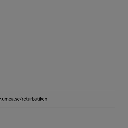
 i nytt fönster.
ter.
umea.se/returbutiken