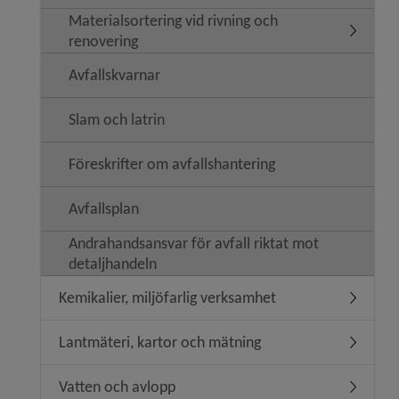
Materialsortering vid rivning och
Undermeny
renovering
Avfallskvarnar
Slam och latrin
Föreskrifter om avfallshantering
Avfallsplan
Andrahandsansvar för avfall riktat mot
detaljhandeln
Kemikalier, miljöfarlig verksamhet
Undermeny
Lantmäteri, kartor och mätning
Undermen
Vatten och avlopp
Undermen