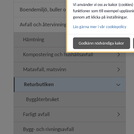
Vi använder vi oss av kakor (cookies)
Boendemiljö, buller och luftkvalitet
funktioner som till exempel uppläsni
Undermeny
genom att klicka på inställningar.
Avfall och återvinning
Läs gärna mer i vår cookiepolicy
Undermeny
Hämtning
Godkänn nödvändiga kakor
Kompostering och hushållsavfall
Undermen
Matavfall, matsvinn
Undermen
Returbutiken
Undermen
Byggåterbruket
Farligt avfall
Undermeny
Bygg- och rivningsavfall