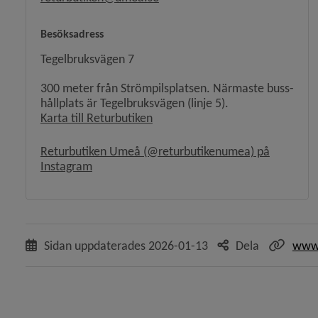
y för Brandskydd och förebygga olycka
Besöksadress
Tegelbruksvägen 7
y för Energi och uppvärmning
300 meter från Strömpils­platsen. Närmaste buss­
hållplats är Tegelbruksvägen (linje 5).
y för Djur
Länk till annan webbplats, öppnas
Karta till Returbutiken
y för Naturvård, parker
Returbutiken Umeå (@returbutikenumea) på
Länk till annan webbplats, öppnas i nytt föns
Instagram
 för Översiktsplan och detaljplaner
y för Stadsplanering och byggande
Sidan uppdaterades
2026-01-13
Dela
www.
y för Hälsoskydd
y för Ras och skred