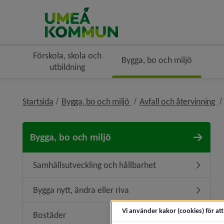
Förskola, skola och
Bygga, bo och miljö
utbildning
nivå i brödsmulenavigerin
ni
Startsida
Bygga, bo och miljö
Avfall och återvinning
Bygga, bo och miljö
Samhällsutveckling och hållbarhet
Undermen
Bygga nytt, ändra eller riva
Undermeny
Vi använder kakor (cookies) för at
Bostäder
Undermen