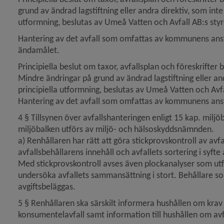
grund av ändrad lagstiftning eller andra direktiv, som inte
utformning, beslutas av Umeå Vatten och Avfall AB:s styr
Hantering av det avfall som omfattas av kommunens ansva
ändamålet.
Principiella beslut om taxor, avfallsplan och föreskrifte
Mindre ändringar på grund av ändrad lagstiftning eller an
principiella utformning, beslutas av Umeå Vatten och Avfa
Hantering av det avfall som omfattas av kommunens ansv
4 § Tillsynen över avfallshanteringen enligt 15 kap. milj
miljöbalken utförs av miljö- och hälsoskyddsnämnden.
a) Renhållaren har rätt att göra stickprovskontroll av avf
avfallsbehållarens innehåll och avfallets sortering i syfte 
Med stickprovskontroll avses även plockanalyser som utfö
undersöka avfallets sammansättning i stort. Behållare som 
avgiftsbeläggas.
5 § Renhållaren ska särskilt informera hushållen om krav
konsumentelavfall samt information till hushållen om av