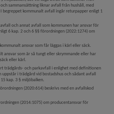
t och sammansättning liknar avfall från hushåll, med 
I begreppet kommunalt avfall ingår returpapper enligt 1 
vfall och annat avfall som kommunen har ansvar för 
nligt 6 kap. 2 och 6 §§ förordningen (2022:1274) om 
 kommunalt ansvar som får läggas i kärl eller säck.
t ansvar som är så tungt eller skrymmande eller har 
äck eller kärl.
t trädgårds- och parkavfall i enlighet med definitionen 
 uppstår i trädgård vid bostadshus och sådant avfall 
 15 kap. 3 § miljöbalken.
llsförordningen (2020:614) beskrivs med en avfallskod 
rordningen (2014:1075) om producentansvar för 