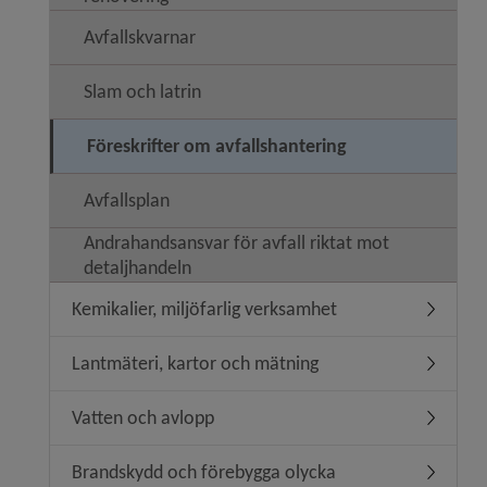
Avfallskvarnar
Slam och latrin
Föreskrifter om avfallshantering
Avfallsplan
Andrahandsansvar för avfall riktat mot
detaljhandeln
Kemikalier, miljöfarlig verksamhet
Undermeny
Lantmäteri, kartor och mätning
Undermen
Vatten och avlopp
Undermen
Brandskydd och förebygga olycka
Undermen