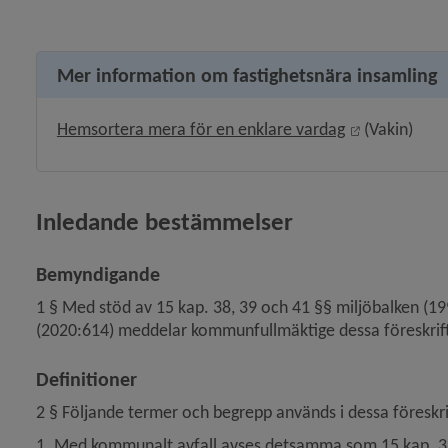
Mer information om fastighetsnära insamling
Länk till an
Hemsortera mera för en enklare vardag
 (Vakin)
Inledande bestämmelser
Bemyndigande
 för Kemikalier, miljöfarlig verksamhet
1 § Med stöd av 15 kap. 38, 39 och 41 §§ miljöbalken (19
(2020:614) meddelar kommunfullmäktige dessa föreskrif
y för Lantmäteri, kartor och mätning
Definitioner
y för Vatten och avlopp
2 § Följande termer och begrepp används i dessa föreskr
y för Brandskydd och förebygga olycka
1. Med kommunalt avfall avses detsamma som 15 kap. 3 § 