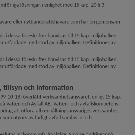
mförliga lösningar, i enlighet med 15 kap. 20 § 3 
ehavare eller nyttjanderättshavare som har en gemensam 
i dessa föreskrifter hänvisas till 15 kap. miljöbalken 
ar utfärdade med stöd av miljöbalken. Definitioner av 
i dessa föreskrifter hänvisas till 15 kap. miljöbalken 
ar utfärdade med stöd av miljöbalken. Definitioner av 
tillsyn och information
99-10-18) överlåtit verksamhetsansvaret, enligt 15 kap. 
å Vatten och Avfall AB. Vatten- och avfallskompetens i 
ppdrag att utföra all renhållningsansvariges verksamhet, 
som utgörs av farligt avfall samlas in och 
r beslutas av kommunfullmäktige. Smärre ändringar på 