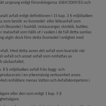
iskt ursprung enligt förordningarna 1069/2009/EG och 
lt avfall enligt definitionen i 15 kap. 3 § miljöbalken 
ga som består av livsmedel- eller köksavfall som 
liknande) i hushåll, restauranger, storkök, butiker, 
 matavfall som hälls ut i vasken i de fall detta samlas 
ung utgör dock före detta livsmedel i enlighet med 
vfall. Med detta avses det avfall som kvarstår när 
 el-avfall och annat avfall som omfattas av 
h säckavfallet.
. 8 § miljöbalken avfall från bygg- och 
 producerats i en yrkesmässig verksamhet avses 
Med renhållare menas Vatten och Avfallskompetens i 
are eller den som enligt 1 kap. 5 § 
ighetsägare.