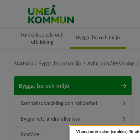
Förskola, skola och
Bygga, bo och miljö
utbildning
nivå i brödsmulenavigerin
ni
Startsida
Bygga, bo och miljö
Avfall och återvinning
Bygga, bo och miljö
Samhällsutveckling och hållbarhet
Undermen
Bygga nytt, ändra eller riva
Undermeny
Vi använder kakor (cookies) för at
Bostäder
Undermen