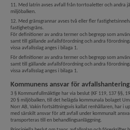
11. Med latrin avses avfall från torrtoaletter och andra jä
miljöbalken.
12. Med gränsgrannar avses två eller fler fastighetsinn
fastighetsgräns.
För definitioner av andra termer och begrepp som används 
samt till gällande avfallsförordning och andra förordning
vissa avfallsslag anges i bilaga 1.
För definitioner av andra termer och begrepp som används 
samt till gällande avfallsförordning och andra förordning
vissa avfallsslag anges i bilaga 1.
Kommunens ansvar för avfallshantering, 
3 § Kommunfullmäktige har via beslut (KF 119, 137 §§, 19
20 § miljöbalken, till det helägda kommunala bolaget Ume
Norr AB, Vakin fortsättningsvis kallat renhållaren, har i u
med särskilt ansvar för att avfall under kommunalt ansvar 
transporteras till en behandlings­anläggning.
Principiella beslut om taxor, avfallsplan och föreskrifte