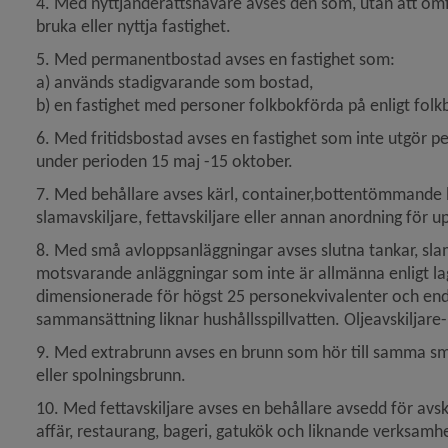
4. Med nyttjanderättshavare avses den som, utan att omfa
bruka eller nyttja fastighet.
5. Med permanentbostad avses en fastighet som:
a) används stadigvarande som bostad,
b) en fastighet med personer folkbokförda på enligt folk
6. Med fritidsbostad avses en fastighet som inte utgör 
under perioden 15 maj -15 oktober.
7. Med behållare avses kärl, container,bottentömmande beh
slamavskiljare, fettavskiljare eller annan anordning för 
8. Med små avloppsanläggningar avses slutna tankar, slama
motsvarande anläggningar som inte är allmänna enligt la
dimensionerade för högst 25 personekvivalenter och endast
sammansättning liknar hushållsspillvatten. Oljeavskiljare-
9. Med extrabrunn avses en brunn som hör till samma sm
eller spolningsbrunn.
10. Med fettavskiljare avses en behållare avsedd för avskilj
affär, restaurang, bageri, gatukök och liknande verksamh