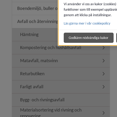
Vi använder vi oss av kakor (cookies)
Boendemiljö, buller och luftkvalitet
funktioner som till exempel uppläsni
Undermeny
genom att klicka på inställningar.
Avfall och återvinning
Läs gärna mer i vår cookiepolicy
Undermeny
Hämtning
Godkänn nödvändiga kakor
Kompostering och hushållsavfall
Undermen
Matavfall, matsvinn
Undermen
Returbutiken
Undermen
Farligt avfall
Undermeny
Bygg- och rivningsavfall
Materialsortering vid rivning och
Undermeny
renovering