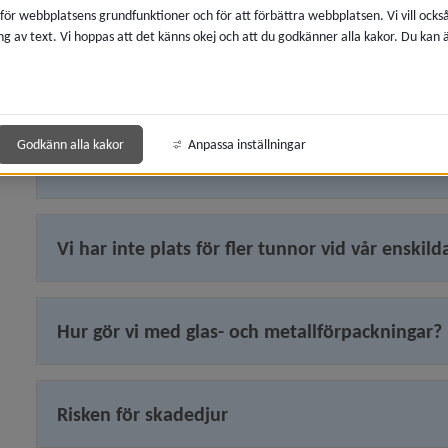
 för webbplatsens grundfunktioner och för att förbättra webbplatsen. Vi vill ocks
Förändringen väcker många frågor. För att göra det enkelt
ng av text. Vi hoppas att det känns okej och att du godkänner alla kakor. Du kan
 för Boendemiljö, buller och luftkvalitet
Vad är poängen med bara viss återvinning vid
 för Avfall och återvinning
Godkänn alla kakor
Anpassa inställningar
Varför inte flerkärlstunnor?
y för Kompostering och hushållsavfall
y för Matavfall, matsvinn
Vi har inte plats för fler tunnor vid vår enskild
y för Returbutiken
Hur gör vi med glas- och metallförpackningar?
 för Farligt avfall
Risken för skadedjur
 för Materialsortering vid rivning och renovering