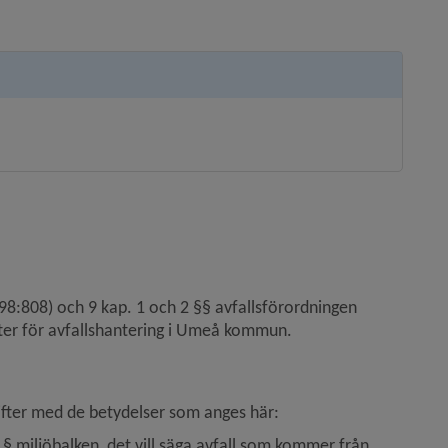
nan webbplats, öppnas i nytt fönster.
98:808) och 9 kap. 1 och 2 §§ avfallsförordningen 
ter för avfallshantering i Umeå kommun.
ifter med de betydelser som anges här:
miljöbalken, det vill säga avfall som kommer från 