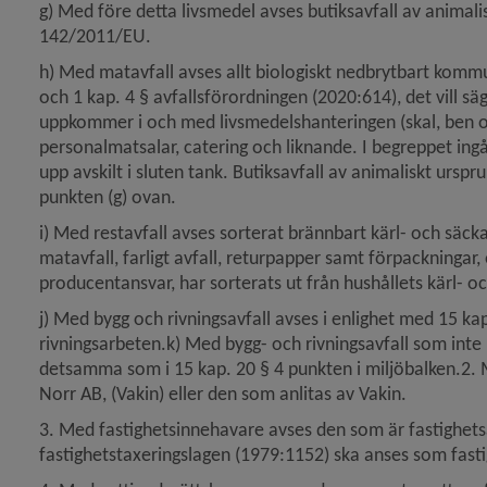
g) Med före detta livsmedel avses butiksavfall av animal
142/2011/EU.
h) Med matavfall avses allt biologiskt nedbrytbart kommuna
och 1 kap. 4 § avfallsförordningen (2020:614), det vill sä
uppkommer i och med livsmedelshanteringen (skal, ben och 
personalmatsalar, catering och liknande. I begreppet ingår
upp avskilt i sluten tank. Butiksavfall av animaliskt urspr
punkten (g) ovan.
i) Med restavfall avses sorterat brännbart kärl- och säcka
matavfall, farligt avfall, returpapper samt förpackningar,
producentansvar, har sorterats ut från hushållets kärl- oc
j) Med bygg och rivningsavfall avses i enlighet med 15 kap
rivningsarbeten.k) Med bygg- och rivningsavfall som inte
detsamma som i 15 kap. 20 § 4 punkten i miljöbalken.2. 
Norr AB, (Vakin) eller den som anlitas av Vakin.
3. Med fastighetsinnehavare avses den som är fastighetsäg
fastighetstaxeringslagen (1979:1152) ska anses som fast