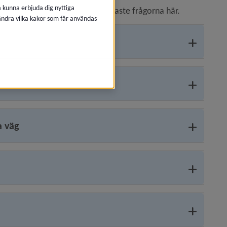
å kunna erbjuda dig nyttiga
 har vi samlat svar på de vanligaste frågorna här.
 ändra vilka kakor som får användas
 tomtgränsen?
a väg