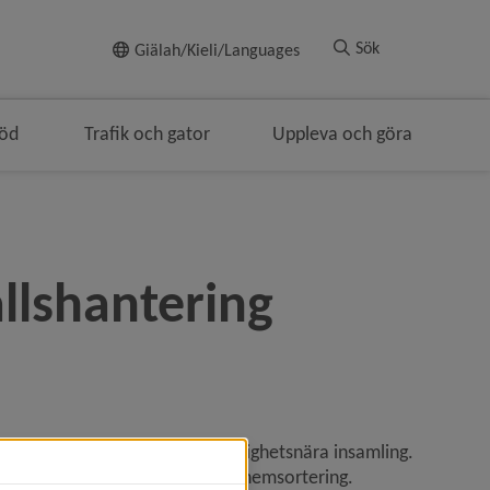
Till innehållet
Sök
Giälah/Kieli/Languages
töd
Trafik och gator
Uppleva och göra
allshantering
 enligt gällande lagkrav, fastighetsnära insamling. 
ckningar hemma genom så kallad hemsortering.