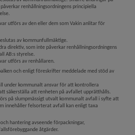
 påverkar renhållningsordningens principiella 
else.
r utförs av den eller dem som Vakin anlitar för 
r beslutas av kommunfullmäktige.
dra direktiv, som inte påverkar renhållningsordningens 
ll AB:s styrelse.
ar utförs av renhållaren.
öbalken och enligt föreskrifter meddelade med stöd av 
all under kommunalt ansvar för att kontrollera 
att säkerställa att renheten på avfallet upprätthålls. 
rs på slumpmässigt utvalt kommunalt avfall i syfte att 
innehåller felsorterat avfall kan enligt taxa 
 och hantering avseende förpackningar, 
fallsförebyggande åtgärder.