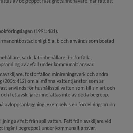
ttas av begreppet fastighetsinnehavare, har rätt att 
bokföringslagen (1991:481).
permanentbostad enligt 5 a, b och används som bostad 
ållare, säck, latrinbehållare, fosforfälla, 
uppsamling av avfall under kommunalt ansvar.
vskiljare, fosforfällor, minireningsverk och andra 
g (2006:412) om allmänna vattentjänster, som är 
 används för hushållsspillvatten som till sin art och 
 och fettavskiljare innefattas inte av detta begrepp.
å avloppsanläggning, exempelvis en fördelningsbrunn 
ning av fett från spillvatten. Fett från avskiljare vid 
et ingår i begreppet under kommunalt ansvar.