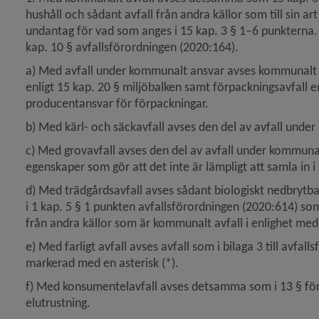
hushåll och sådant avfall från andra källor som till sin ar
undantag för vad som anges i 15 kap. 3 § 1–6 punkterna. 
y för Energi och uppvärmning
kap. 10 § avfallsförordningen (2020:164).
y för Djur
a) Med avfall under kommunalt ansvar avses kommunalt a
enligt 15 kap. 20 § miljöbalken samt förpackningsavfall e
producentansvar för förpackningar.
y för Naturvård, parker
b) Med kärl- och säckavfall avses den del av avfall under
 för Översiktsplan och detaljplaner
c) Med grovavfall avses den del av avfall under kommunal
egenskaper som gör att det inte är lämpligt att samla in i s
y för Stadsplanering och byggande
d) Med trädgårdsavfall avses sådant biologiskt nedbrytbar
i 1 kap. 5 § 1 punkten avfallsförordningen (2020:614) som
y för Hälsoskydd
från andra källor som är kommunalt avfall i enlighet med
e) Med farligt avfall avses avfall som i bilaga 3 till avfa
y för Ras och skred
markerad med en asterisk (*).
f) Med konsumentelavfall avses detsamma som i 13 § fö
elutrustning.