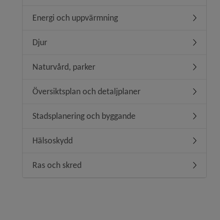
Energi och uppvärmning
Undermen
Djur
Undermen
Naturvård, parker
Undermen
Översiktsplan och detaljplaner
Undermeny
Stadsplanering och byggande
Undermen
Hälsoskydd
Undermen
Ras och skred
Undermen