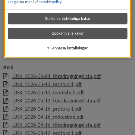
Läs gärna mer i vår cookiepolicy
komma till ett ärende.
Protokollet är en sammanställning av beslut på ett 
Godkänn nödvändiga kakor
möte.
Beslut blir ofta enligt förslag i mötesboken, men inte 
alltid. Ett ärende är inte avgjort förrän beslut är fattat 
Godkänn alla kakor
på mötet och protokollet är justerat.
Personuppgifter och uppgifter med sekretess 
Anpassa inställningar
publiceras inte i mötesboken.
2026
, 461.4 kB, öppn
JUSK_2026-06-04_föredragningslista.pdf
, 1.1 MB, öppnas i nytt f
JUSK_2026-05-13_protokoll.pdf
, 6.7 MB, öppnas i nytt 
JUSK_2026-05-13_mötesbok.pdf
, 617.3 kB, öppn
JUSK_2026-05-13_föredragningslista.pdf
, 1 MB, öppnas i nytt fön
JUSK_2026-04-16_protokoll.pdf
, 5 MB, öppnas i nytt fö
JUSK_2026-04-16_mötesbok.pdf
, 199.6 kB, öppn
JUSK_2026-04-16_föredragningslista.pdf
, 1.1 MB, öppnas i nytt f
JUSK_2026-03-12_protokoll.pdf