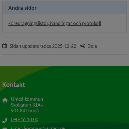
Andra sidor
Föredragningslistor, handlingar och protokoll
Sidan uppdaterades
2025-12-22
Dela
Kontakt
Umeå kommun
Länk till annan webbplats, öppnas i nytt f
Skolgatan 31A
901 84 Umeå
090-16 10 00
umea.kommun@umea.se