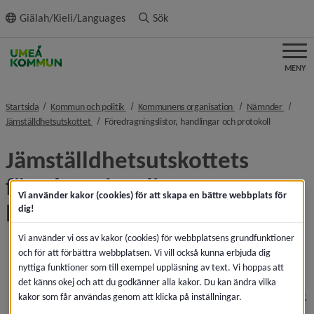
ll innehållet
Giälah/Kieli/Languages
Sök
MENY
nivå i brödsmulenavigeringen
nivå i brödsmulenavi
nivå i 
Startsida
Kommun och politik
Kommunens organisation
Nämnder
nivå i brödsmulenavigeringen
nivå i bröd
Jämställdhetsutskottet
Föredragningslistor, handlingar och protokoll
Jämställdhetsutskottets 
föredragningslistor, 
Vi använder kakor (cookies) för att skapa en bättre webbplats för
handlingar och protokoll
dig!
Vi använder vi oss av kakor (cookies) för webbplatsens grundfunktioner
Föredragningslistan är en lista över ärenden på ett 
och för att förbättra webbplatsen. Vi vill också kunna erbjuda dig
möte.
nyttiga funktioner som till exempel uppläsning av text. Vi hoppas att
Mötesboken beskriver bakgrund till, beredning av 
det känns okej och att du godkänner alla kakor. Du kan ändra vilka
ärenden och förslag till beslut och ibland ingår bilagor. 
kakor som får användas genom att klicka på inställningar.
Klicka i innehållsförteckningen i mötesboken för att 