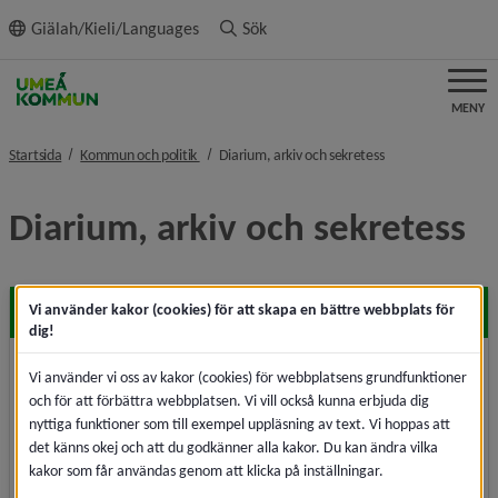
ll innehållet
Giälah/Kieli/Languages
Sök
MENY
nivå i brödsmulenavigeringen
nivå i brödsmulena
Startsida
Kommun och politik
Diarium, arkiv och sekretess
Diarium, arkiv och sekretess
Diarium
Vi använder kakor (cookies) för att skapa en bättre webbplats för
dig!
I diariet finns handlingar och officiell kommunikation
Vi använder vi oss av kakor (cookies) för webbplatsens grundfunktioner
mellan kommunen och andra, till exempel
och för att förbättra webbplatsen. Vi vill också kunna erbjuda dig
inkommande och utgående post.
nyttiga funktioner som till exempel uppläsning av text. Vi hoppas att
det känns okej och att du godkänner alla kakor. Du kan ändra vilka
kakor som får användas genom att klicka på inställningar.