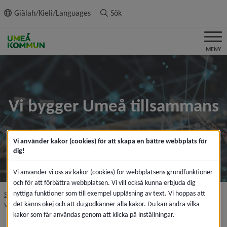
ll innehållet
Giälah/Kieli/Languages
Sök
MENY
Vi bygger Umeå tillsammans
Vi använder kakor (cookies) för att skapa en bättre webbplats för
dig!
Vi använder vi oss av kakor (cookies) för webbplatsens grundfunktioner
och för att förbättra webbplatsen. Vi vill också kunna erbjuda dig
nyttiga funktioner som till exempel uppläsning av text. Vi hoppas att
nivå i brödsmulenavigeringen
nivå i brödsmulenavi
Startsida
Kommun och politik
Kommunens organisation
det känns okej och att du godkänner alla kakor. Du kan ändra vilka
nivå i brödsmulenavigeringen
Vi bygger Umeå tillsammans
kakor som får användas genom att klicka på inställningar.