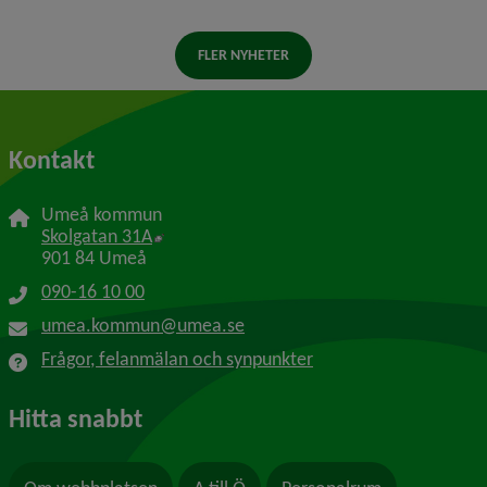
FLER NYHETER
Kontakt
Umeå kommun
Länk till annan webbplats, öppnas i nytt f
Skolgatan 31A
901 84 Umeå
090-16 10 00
umea.kommun@umea.se
Frågor, felanmälan och synpunkter
Hitta snabbt