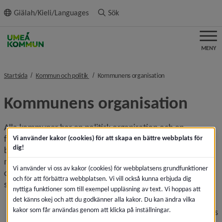
ll innehållet
Giälah/Kieli/Languages
Sök
MENY
nivå i brödsmulenavigeringen
nivå i brödsmulenavig
Startsida
Kommun och politik
Kommunens organisation
Kommunens organisation
Alla kommuner har en politisk organisation och en 
förvaltningsorganisation. Den politiska organisationen 
Vi använder kakor (cookies) för att skapa en bättre webbplats för
dig!
består av kommunfullmäktige, kommunstyrelsen och 
nämnder som ansvarar för olika frågor. Kommunstyrelsen 
Vi använder vi oss av kakor (cookies) för webbplatsens grundfunktioner
och nämnderna har egna förvaltningar. Förvaltningarna 
och för att förbättra webbplatsen. Vi vill också kunna erbjuda dig
sköter det dagliga arbetet i kommunen.
nyttiga funktioner som till exempel uppläsning av text. Vi hoppas att
det känns okej och att du godkänner alla kakor. Du kan ändra vilka
Politiska organ (gröna rutor): Kommunfullmäktige är 
kakor som får användas genom att klicka på inställningar.
kommunens högsta beslutande organ. Under det finns 