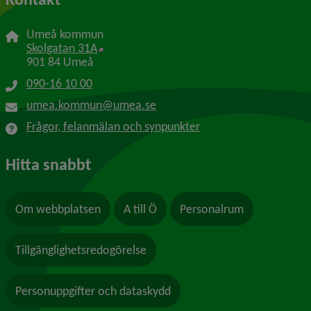
Umeå kommun
Länk till annan webbplats, öppnas i nytt f
Skolgatan 31A
901 84 Umeå
090-16 10 00
umea.kommun@umea.se
Frågor, felanmälan och synpunkter
Hitta snabbt
Om webbplatsen
A till Ö
Personalrum
Tillgänglighetsredogörelse
Personuppgifter och dataskydd