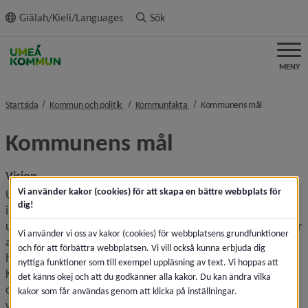
ll innehållet
Giälah/Kieli/Languages
Sök
MENY
nivå i brödsmulenavigeringen
nivå i brödsmulenavigeringen
nivå i bröds
Startsida
Kommun och politik
Kommunfakta
Kommunens mål
Kommunens mål
Vision
Vi använder kakor (cookies) för att skapa en bättre webbplats för
Umeå kommun har som vision att Umeå ska ha 200 000 
dig!
invånare senast år 2050. Visionen uttrycker att alla ska 
uppleva att de vinner på att bo och verka i Umeå. Det gäller 
Vi använder vi oss av kakor (cookies) för webbplatsens grundfunktioner
alla Umeås medborgare och alla som överväger att flytta 
och för att förbättra webbplatsen. Vi vill också kunna erbjuda dig
hit och etablera sig, studenter, företag med flera. 
nyttiga funktioner som till exempel uppläsning av text. Vi hoppas att
Kommunfullmäktige fastställer budget, övergripande mål 
det känns okej och att du godkänner alla kakor. Du kan ändra vilka
och inriktning för kommunens samlade verksamhet i juni 
kakor som får användas genom att klicka på inställningar.
varje år.