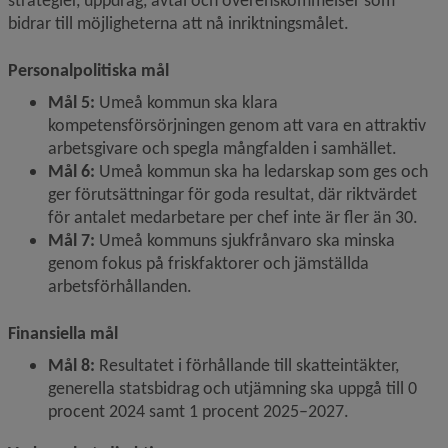
strategier, uppdrag, avtal och överenskommelser som 
bidrar till möjligheterna att nå inriktningsmålet.
Personalpolitiska mål
Mål 5:
 Umeå kommun ska klara 
kompetensförsörjningen genom att vara en attraktiv 
arbetsgivare och spegla mångfalden i samhället.
Mål 6:
 Umeå kommun ska ha ledarskap som ges och 
ger förutsättningar för goda resultat, där riktvärdet 
för antalet medarbetare per chef inte är fler än 30.
Mål 7:
 Umeå kommuns sjukfrånvaro ska minska 
genom fokus på friskfaktorer och jämställda 
arbetsförhållanden.
Finansiella mål
Mål 8:
 Resultatet i förhållande till skatteintäkter, 
generella statsbidrag och utjämning ska uppgå till 0 
procent 2024 samt 1 procent 2025–2027.