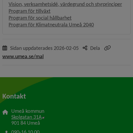
Vision, verksamhetsidé, värdegrund och styrprinciper
Program för tillväxt
Program för social hållbarhet
Program för Klimatneutrala Umeå 2040
Sidan uppdaterades
2026-02-05
Dela
www.umea.se/mal
Kontakt
Umeå kommun
Länk till annan webbplats, öppnas i nytt f
Skolgatan 31A
901 84 Umeå
090-16 10 00