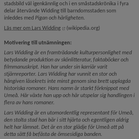
stadsbild väl igenkännlig och i en småstadskrönika i fyra 
delar återvände Widding till barndomsstaden som 
inleddes med 
Pigan och härligheten
.
Länk till annan webbplats, öppnas
Läs mer om Lars Widding
 (wikipedia.org)
Motivering till utnämningen:
Lars Widding är en framträdande kulturpersonlighet med 
betydande produktion av skönlitteratur, faktaböcker och 
filmmanuskript. Han har under sin karriär varit 
stjärnreporter. Lars Widding har vunnit en stor och 
hängiven läsekrets inte minst genom sina brett upplagda 
historiska romaner. Hans namn är starkt förknippat med 
Umeå. Här växte han upp och här utspelar sig handlingen i 
flera av hans romaner.
Lars Widding är en utomordentlig representant för Umeå, 
den stolta stad han bär i sitt hjärta och egentligen aldrig 
helt har lämnat. Det är en stor glädje för Umeå att på 
detta sätt få befästa de ömsesidiga banden.