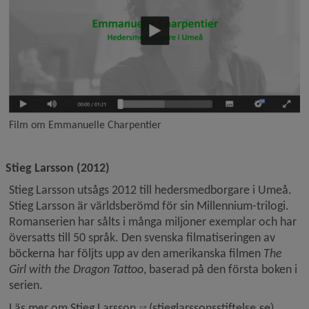
Film om Emmanuelle Charpentier
Stieg Larsson (2012)
Stieg Larsson utsågs 2012 till hedersmedborgare i Umeå. 
Stieg Larsson är världsberömd för sin Millennium-trilogi. 
Romanserien har sålts i många miljoner exemplar och har 
översatts till 50 språk. Den svenska filmatiseringen av 
böckerna har följts upp av den amerikanska filmen 
The 
Girl with the Dragon Tattoo
, baserad på den första boken i 
serien.
Länk till annan webbplats, öppnas
Läs mer om Stieg Larsson
 (stieglarssonsstiftelse.se)