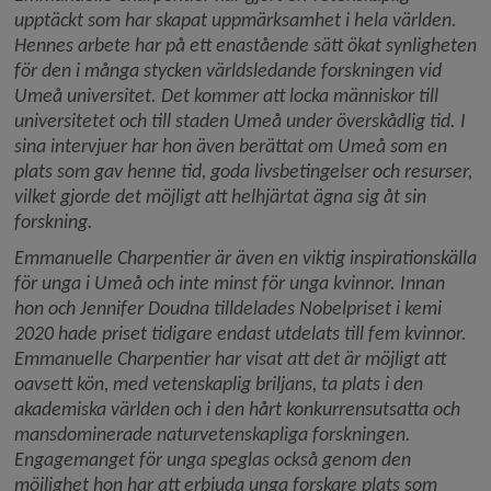
upptäckt som har skapat uppmärksamhet i hela världen. 
Hennes arbete har på ett enastående sätt ökat synligheten 
för den i många stycken världsledande forskningen vid 
Umeå universitet. Det kommer att locka människor till 
universitetet och till staden Umeå under överskådlig tid. I 
sina intervjuer har hon även berättat om Umeå som en 
plats som gav henne tid, goda livsbetingelser och resurser, 
vilket gjorde det möjligt att helhjärtat ägna sig åt sin 
forskning.
Emmanuelle Charpentier är även en viktig inspirationskälla 
för unga i Umeå och inte minst för unga kvinnor. Innan 
hon och Jennifer Doudna tilldelades Nobelpriset i kemi 
2020 hade priset tidigare endast utdelats till fem kvinnor. 
Emmanuelle Charpentier har visat att det är möjligt att 
oavsett kön, med vetenskaplig briljans, ta plats i den 
akademiska världen och i den hårt konkurrensutsatta och 
mansdominerade naturvetenskapliga forskningen. 
Engagemanget för unga speglas också genom den 
möjlighet hon har att erbjuda unga forskare plats som 