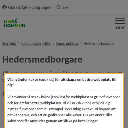
ll innehållet
Giälah/Kieli/Languages
Sök
MENY
nivå i brödsmulenavigeringen
nivå i brödsmulenavigeringen
nivå i br
Startsida
Kommun och politik
Kommunfakta
Hedersmedborgare
Hedersmedborgare
Till hedersmedborgare i Umeå kan den utses som utan att 
vara bosatt i Umeå verksamt bidragit till Umeås utveckling, 
Vi använder kakor (cookies) för att skapa en bättre webbplats för
dig!
i ord och handling visat staden sin kärlek eller på annat sätt 
gjort Umeå känt och aktat.
Vi använder vi oss av kakor (cookies) för webbplatsens grundfunktioner
Hedersmedborgare utses av ett enigt 
och för att förbättra webbplatsen. Vi vill också kunna erbjuda dig
kommunfullmäktiges presidium efter förslag från 
nyttiga funktioner som till exempel uppläsning av text. Vi hoppas att
det känns okej och att du godkänner alla kakor. Du kan ändra vilka
kommunfullmäktigeledamot.
kakor som får användas genom att klicka på inställningar.
Varje hedersmedborgare erhållrt ett diplom med 