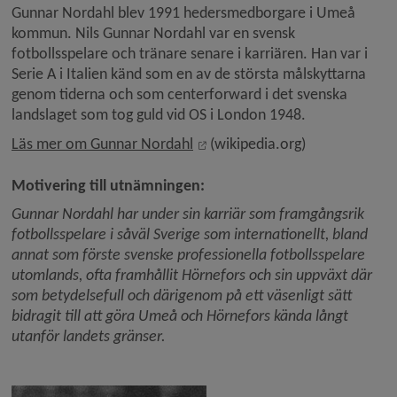
Gunnar Nordahl blev 1991 hedersmedborgare i Umeå 
kommun. Nils Gunnar Nordahl var en svensk 
fotbollsspelare och tränare senare i karriären. Han var i 
Serie A i Italien känd som en av de största målskyttarna 
genom tiderna och som centerforward i det svenska 
landslaget som tog guld vid OS i London 1948.
Länk till annan webbplats, öpp
Läs mer om Gunnar Nordahl
 (wikipedia.org)
Motivering till utnämningen:
Gunnar Nordahl har under sin karriär som framgångsrik 
fotbollsspelare i såväl Sverige som internationellt, bland 
annat som förste svenske professionella fotbollsspelare 
utomlands, ofta framhållit Hörnefors och sin uppväxt där 
som betydelsefull och därigenom på ett väsenligt sätt 
bidragit till att göra Umeå och Hörnefors kända långt 
utanför landets gränser.