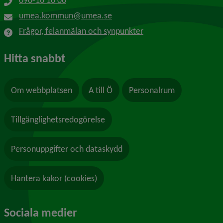
090-16 10 00
umea.kommun@umea.se
Frågor, felanmälan och synpunkter
Hitta snabbt
Om webbplatsen
A till Ö
Personalrum
Tillgänglighetsredogörelse
Personuppgifter och dataskydd
Hantera kakor (cookies)
Sociala medier