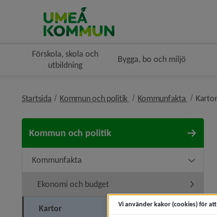
Förskola, skola och
Bygga, bo och miljö
utbildning
nivå i brödsmulenavigerin
nivå i b
Startsida
Kommun och politik
Kommunfakta
Karto
Kommun och politik
Kommunfakta
Underme
Ekonomi och budget
Undermen
Vi använder kakor (cookies) för at
Kartor
Undermen