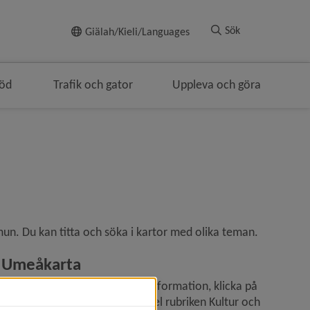
Till innehållet
Sök
Giälah/Kieli/Languages
töd
Trafik och gator
Uppleva och göra
un. Du kan titta och söka i kartor med olika teman.
Umeåkarta
Tänd och släck kartskikt med information, klicka på 
plustecknet framför till exempel rubriken Kultur och 