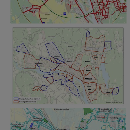
 för Borgerlig vigsel
y för Kris och beredskap
y för Felanmälan