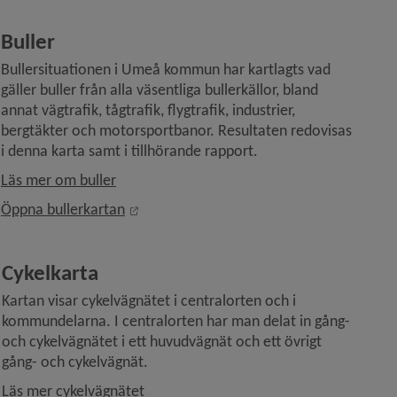
Buller
Bullersituationen i Umeå kommun har kartlagts vad 
gäller buller från alla väsentliga bullerkällor, bland 
annat vägtrafik, tågtrafik, flygtrafik, industrier, 
bergtäkter och motorsportbanor. Resultaten redovisas 
i denna karta samt i tillhörande rapport.
Läs mer om buller
Länk till annan webbplats, öppnas i nytt 
Öppna bullerkartan
Cykelkarta
Kartan visar cykelvägnätet i centralorten och i 
kommundelarna. I centralorten har man delat in gång- 
och cykelvägnätet i ett huvudvägnät och ett övrigt 
gång- och cykelvägnät.
Läs mer cykelvägnätet