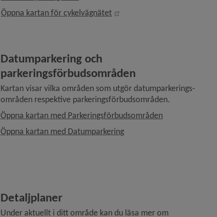
Länk till annan webbplats, ö
Öppna kartan för cykelvägnätet
Datumparkering och 
parkeringsförbudsområden
Kartan visar vilka områden som utgör datumparkerings-
områden respektive parkeringsförbudsområden.
Länk till annan
Öppna kartan med Parkeringsförbudsområden
Länk till annan webbplats.
Öppna kartan med Datumparkering
Detaljplaner
Under aktuellt i ditt område kan du läsa mer om 