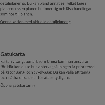
detaljplanerna. Du kan bland annat se i vilket läge i 
planprocessen planen befinner sig och läsa handlingar 
som hör till planen.
Länk till annan webb
Öppna kartan med aktuella detaljplaner
Gatukarta
Kartan visar gatumark som Umeå kommun ansvarar 
för. Här kan du se hur vinterväghållningen är prioriterad 
på gator, gång- och cykelvägar. Du kan välja att tända 
och släcka olika delar för att se tydligare.
Länk till annan webbplats, öppnas i nytt f
Öppna gatukartan