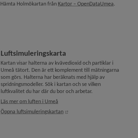
Länk till a
Hämta Holmökartan från 
Kartor – OpenDataUmea
.
Luftsimuleringskarta
Kartan visar halterna av kvävedioxid och partiklar i 
Umeå tätort. Den är ett komplement till mätningarna 
som görs. Halterna har beräknats med hjälp av 
spridningsmodeller. Sök i kartan och se vilken 
luftkvalitet du har där du bor och arbetar.
Läs mer om luften i Umeå
Länk till annan webbplats, öppna
Öppna luftsimuleringskartan