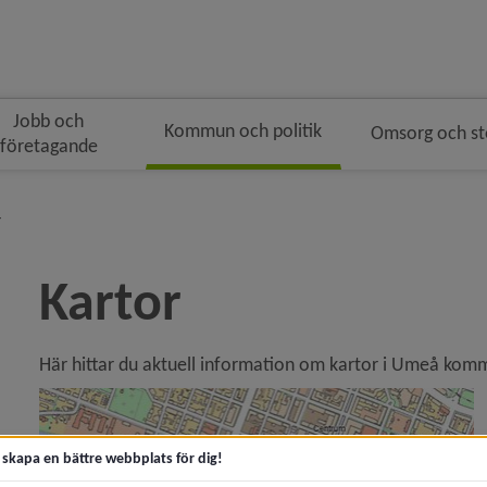
Jobb och
Kommun och politik
Omsorg och s
företagande
gen
rödsmulenavigeringen
nivå i brödsmulenavigeringen
r
Kartor
Här hittar du aktuell information om kartor i Umeå komm
ny för Kommunfakta
y för Ekonomi och budget
t skapa en bättre webbplats för dig!
y för Kartor