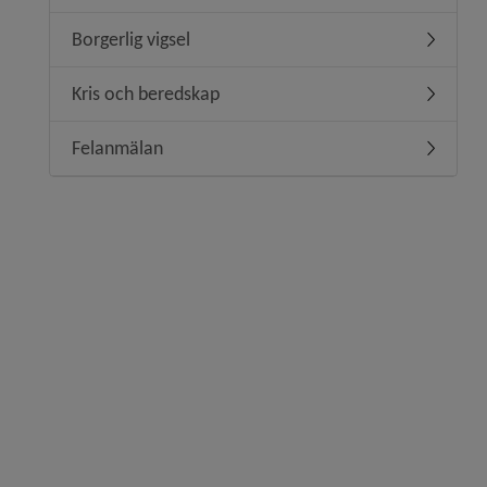
Borgerlig vigsel
Undermeny
Kris och beredskap
Undermen
Felanmälan
Undermen