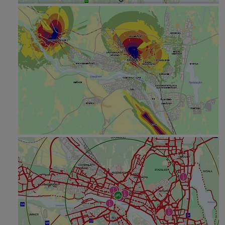
 för Överklaga beslut, rättssäkerhet
 för E-tjänster, självservice
 för Service och kvalitetsarbete
 för Mänskliga rättigheter
 för Projektfinansiering
 för Internationellt arbete
y för Press- och informationsmaterial
y för Dataskydd, personuppgifter
y för Konsumentvägledning