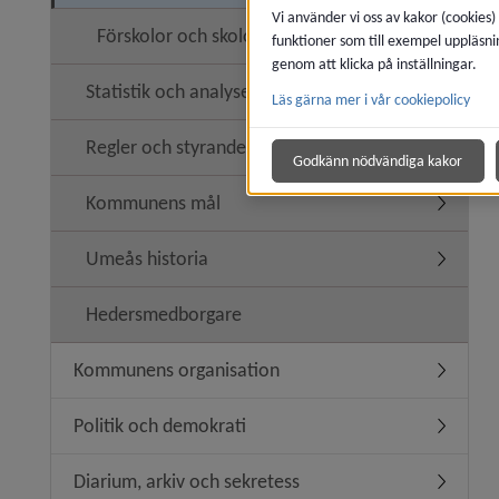
Vi använder vi oss av kakor (cookies)
Förskolor och skolor
funktioner som till exempel uppläsni
genom att klicka på inställningar.
Statistik och analyser
Läs gärna mer i vår cookiepolicy
Undermeny
Regler och styrande dokument
Undermen
Godkänn nödvändiga kakor
Kommunens mål
Underme
Umeås historia
Undermen
Hedersmedborgare
Kommunens organisation
Undermen
Politik och demokrati
Undermeny
Diarium, arkiv och sekretess
Undermen