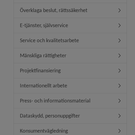
Överklaga beslut, rättssäkerhet
Undermeny
E-tjänster, självservice
Undermeny
Service och kvalitetsarbete
Undermeny
Mänskliga rättigheter
Undermeny
Projektfinansiering
Undermeny
Internationellt arbete
Undermeny
Press- och informationsmaterial
Undermen
Dataskydd, personuppgifter
Undermen
Konsumentvägledning
Undermen