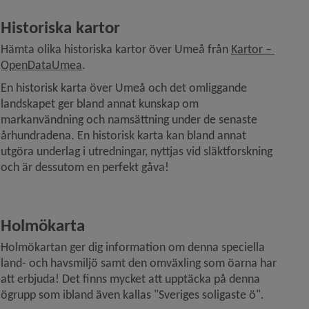
Historiska kartor
Hämta olika historiska kartor över Umeå från 
Kartor – 
Länk till annan webbplats.
OpenDataUmea
.
En historisk karta över Umeå och det omliggande 
landskapet ger bland annat kunskap om 
markanvändning och namsättning under de senaste 
århundradena. En historisk karta kan bland annat 
utgöra underlag i utredningar, nyttjas vid släktforskning 
och är dessutom en perfekt gåva!
Holmökarta
Holmökartan ger dig information om denna speciella 
land- och havsmiljö samt den omväxling som öarna har 
att erbjuda! Det finns mycket att upptäcka på denna 
ögrupp som ibland även kallas "Sveriges soligaste ö".