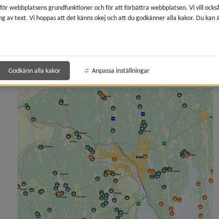
 för webbplatsens grundfunktioner och för att förbättra webbplatsen. Vi vill ocks
ng av text. Vi hoppas att det känns okej och att du godkänner alla kakor. Du kan
 för Statistik och analyser
y för Regler och styrande dokument
Godkänn alla kakor
Anpassa inställningar
ny för Kommunens mål
y för Umeås historia
y för Kommunens organisation
 för Politik och demokrati
y för Diarium, arkiv och sekretess