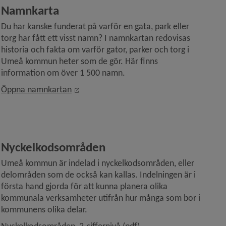
Namnkarta
Du har kanske funderat på varför en gata, park eller 
torg har fått ett visst namn? I namnkartan redovisas 
historia och fakta om varför gator, parker och torg i 
Umeå kommun heter som de gör. Här finns 
information om över 1 500 namn.
Länk till annan webbplats, öppnas i nytt 
Öppna namnkartan
Nyckelkodsområden
Umeå kommun är indelad i nyckelkodsområden, eller 
delområden som de också kan kallas. Indelningen är i 
första hand gjorda för att kunna planera olika 
kommunala verksamheter utifrån hur många som bor i 
kommunens olika delar.
, 2.4 MB, öppnas i nytt fönste
Nyckelkodsområden, 2-siffernivå
 (pdf)