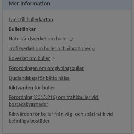
Mer information
Länk till annan webbplats.
Länk till bullerkartan
Bullerlänkar
Länk till annan webbplats, öp
Naturvårdsverket om buller
Länk till annan we
Trafikverket om buller och vibrationer
Länk till annan webbplats, öppnas i n
Boverket om buller
Länk till annan webbpla
Förordningen om omgivningsbuller
Länk till annan webbplats.
Ljudlandskap för bätte hälsa
Riktvärden för buller
Förordning (2015:216) om trafikbuller vid 
Länk till annan webbplats.
bostadsbyggnader
Riktvärden för buller från väg- och spårtrafik vid 
Länk till annan webbplats.
befintliga bostäder