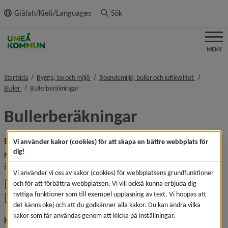
ll innehållet
Giälah/Kieli/Languages
Sök
MENY
nivå i brödsmulenavigeringen
nivå i bröd
Startsida
Bygga, bo och miljö
Boendemiljö, buller och luftkvalitet
nivå i brödsmulenavigeringen
nivå i brödsmulenavigeringen
Buller
Bullerberäkningar
Bullerberäkningar
Bullerkartor för år 2025
Vi använder kakor (cookies) för att skapa en bättre webbplats för
dig!
Kartläggning av omgivningsbuller från väg, tåg, flyg och 
Länk till annan webbpl
industri i Umeå kommun. 
Bullerkarta
.
Vi använder vi oss av kakor (cookies) för webbplatsens grundfunktioner
, 67
Rapport Umeå kommun Bullerkartläggning 2025.pdf
och för att förbättra webbplatsen. Vi vill också kunna erbjuda dig
nyttiga funktioner som till exempel uppläsning av text. Vi hoppas att
, 51
Rapport Umeå kommun Bullerkartläggning 2017.pdf
det känns okej och att du godkänner alla kakor. Du kan ändra vilka
kakor som får användas genom att klicka på inställningar.
Kartläggningen lägger grunden för åtgärdsprogram