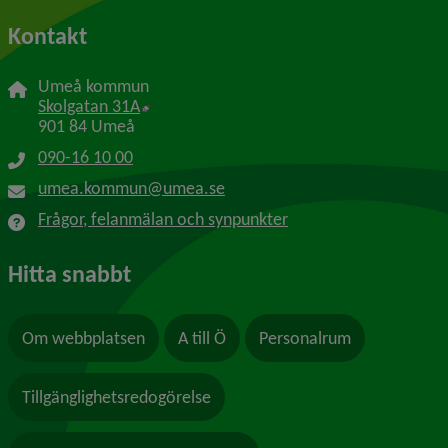
Kontakt
Umeå kommun
Länk till annan webbplats, öppnas i nytt f
Skolgatan 31A
901 84 Umeå
090-16 10 00
umea.kommun@umea.se
Frågor, felanmälan och synpunkter
Hitta snabbt
Om webbplatsen
A till Ö
Personalrum
Tillgänglighetsredogörelse