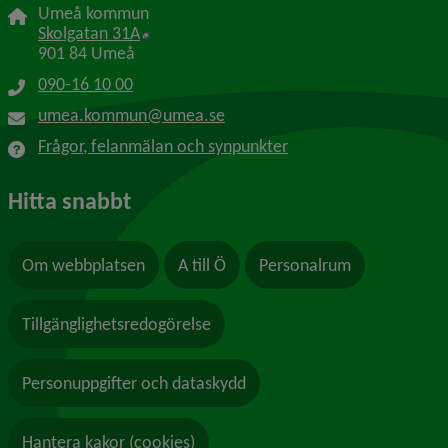
Umeå kommun
Länk till annan webbplats, öppnas i nytt f
Skolgatan 31A
901 84 Umeå
090-16 10 00
umea.kommun@umea.se
Frågor, felanmälan och synpunkter
Hitta snabbt
Om webbplatsen
A till Ö
Personalrum
Tillgänglighetsredogörelse
Personuppgifter och dataskydd
Hantera kakor (cookies)