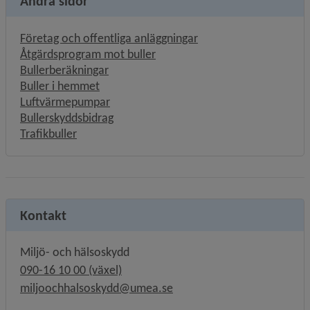
Andra sidor
Företag och offentliga anläggningar
Åtgärdsprogram mot buller
Bullerberäkningar
Buller i hemmet
Luftvärmepumpar
Bullerskyddsbidrag
Trafikbuller
Kontakt
Miljö- och hälsoskydd
090-16 10 00 (växel)
miljoochhalsoskydd@umea.se