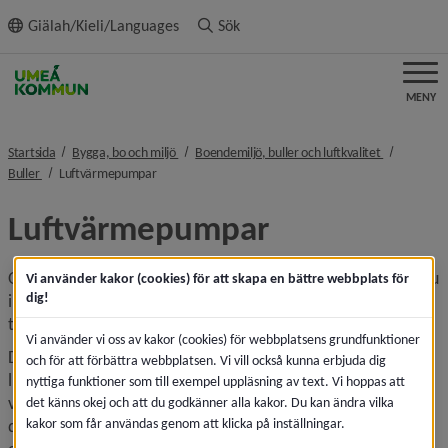
ll innehållet
Giälah/Kieli/Languages
Sök
MENY
nivå i brödsmulenavigeringen
nivå i bröd
Startsida
Bygga, bo och miljö
Boendemiljö, buller och luftkvalitet
nivå i brödsmulenavigeringen
nivå i brödsmulenavigeringen
Buller
Luftvärmepumpar
Luftvärmepumpar
Om du planerar att installera en luftvärmepump behöver du 
Vi använder kakor (cookies) för att skapa en bättre webbplats för
dig!
inte göra någon anmälan, men det finns några saker du bör 
tänka på.
Vi använder vi oss av kakor (cookies) för webbplatsens grundfunktioner
Det är vanligt att grannar störs av ljud från 
och för att förbättra webbplatsen. Vi vill också kunna erbjuda dig
luftvärmepumpar. Det är ditt ansvar som ägare att din 
nyttiga funktioner som till exempel uppläsning av text. Vi hoppas att
värmepumps­anläggning inte orsakar störningar. Prata med 
det känns okej och att du godkänner alla kakor. Du kan ändra vilka
kakor som får användas genom att klicka på inställningar.
din granne innan pumpen installeras och ta gärna hjälp av 