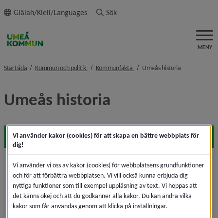
ll innehållet
Giälah/Kieli/Languages
Sök
MENY
nivå i brödsmulenavigeringen
nivå i brödsmulenavigeringen
nivå i brödsm
Startsida
Kommun och politik
Kommunfakta
Umeås historia
Umeås historia
Forntid
Vi använder kakor (cookies) för att skapa en bättre webbplats för
dig!
För 9 000 år sedan var inlandsisens gräns vid
Vi använder vi oss av kakor (cookies) för webbplatsens grundfunktioner
Umeåtrakten i sin långsamma process att dra sig
och för att förbättra webbplatsen. Vi vill också kunna erbjuda dig
tillbaka efter senaste istiden.
nyttiga funktioner som till exempel uppläsning av text. Vi hoppas att
det känns okej och att du godkänner alla kakor. Du kan ändra vilka
kakor som får användas genom att klicka på inställningar.