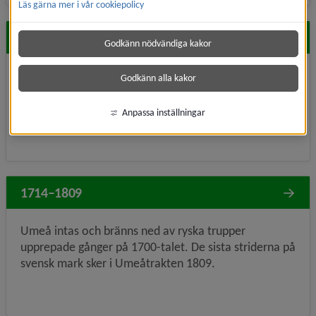
Läs gärna mer i vår cookiepolicy
1300–1652
Godkänn nödvändiga kakor
Äldsta kända skriftliga omnämnandet av Umeå i en
Godkänn alla kakor
skattelängd 1314. Stadsprivilegier första gången
1588. Residensstad 1638.
Anpassa inställningar
1714–1809
Umeå intas och bränns ned av ryska trupper
upprepade gånger på 1700-talet. De sista striderna på
svensk mark sker i Umeåtrakten 1809.