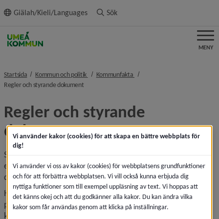
ll innehållet
Giälah/Kieli/Languages
Sök
MENY
nivå i brödsmulenavigeringen
nivå i brödsmulenavigeringen
Startsida
Kommun och politik
Kommunfakta
nivå i brödsmulenavigeringen
Regler och styrande dokument
Regler och styrande 
dokument
Vi använder kakor (cookies) för att skapa en bättre webbplats för
dig!
Styrdokument är ett komplement till lagar och annan 
extern styrning. De är ett av flera verktyg för att se till att 
Vi använder vi oss av kakor (cookies) för webbplatsens grundfunktioner
den politiska viljan får genomslag.
och för att förbättra webbplatsen. Vi vill också kunna erbjuda dig
nyttiga funktioner som till exempel uppläsning av text. Vi hoppas att
Här publiceras bara de styrdokument som har fastställts 
det känns okej och att du godkänner alla kakor. Du kan ändra vilka
politiskt. Det är till exempel dokument beslutade av 
kakor som får användas genom att klicka på inställningar.
kommun­fullmäktige eller kommunövergripande dokument 