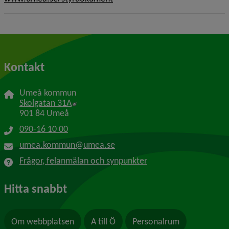
Kontakt
Umeå kommun
Länk till annan webbplats, öppnas i nytt f
Skolgatan 31A
901 84 Umeå
090-16 10 00
umea.kommun@umea.se
Frågor, felanmälan och synpunkter
Hitta snabbt
Om webbplatsen
A till Ö
Personalrum