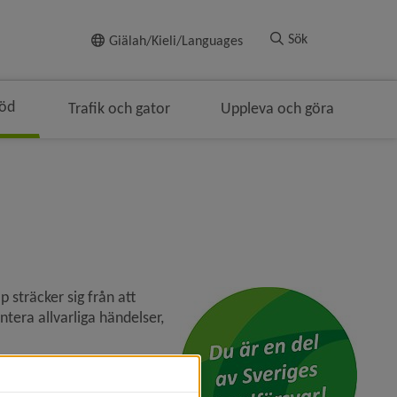
Till innehållet
Sök
Giälah/Kieli/Languages
töd
Trafik och gator
Uppleva och göra
träcker sig från att 
tera allvarliga händelser, 
kommunen på 
ch sårbarheter och planera 