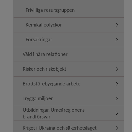
Frivilliga resursgruppen
Kemikalieolyckor
Undermen
Försäkringar
Undermen
Våld i nära relationer
Risker och riskobjekt
Undermeny
Brottsförebyggande arbete
Undermen
Trygga miljöer
Undermen
Utbildningar, Umeåregionens
Undermen
brandförsvar
Kriget i Ukraina och säkerhetsläget
Undermeny