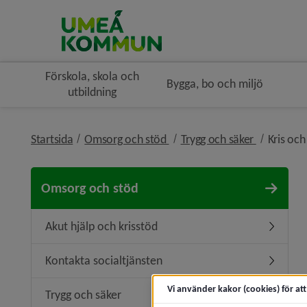
Förskola, skola och
Bygga, bo och miljö
utbildning
nivå i brödsmulenavigeringe
nivå i brö
Startsida
Omsorg och stöd
Trygg och säker
Kris oc
Omsorg och stöd
Akut hjälp och krisstöd
Undermeny
Kontakta socialtjänsten
Undermen
Vi använder kakor (cookies) för at
Trygg och säker
Undermen