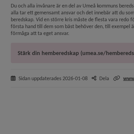
Du och alla invånare är en del av Umeå kommuns beredska
alla tar ett gemensamt ansvar och det innebär att du som
beredskap. Vid en större kris måste de flesta vara redo för 
första hand till dem som bäst behöver den, till exempel 
y för Kemikalieolyckor
förmåga att ta eget ansvar.
y för Försäkringar
Stärk din hemberedskap (umea.se/hembereds
 för Risker och riskobjekt
Sidan uppdaterades
2026-01-08
Dela
www.
y för Brottsförebyggande arbete
y för Trygga miljöer
y för Utbildningar, Umeåregionens brandförsvar
 för Kriget i Ukraina och säkerhetsläget