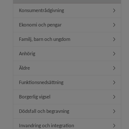
Konsumentrådgivning
Undermen
Ekonomi och pengar
Undermen
Familj, barn och ungdom
Undermen
Anhörig
Undermen
Äldre
Undermen
Funktionsnedsättning
Undermen
Borgerlig vigsel
Undermeny
Dödsfall och begravning
Undermen
Invandring och integration
Undermeny