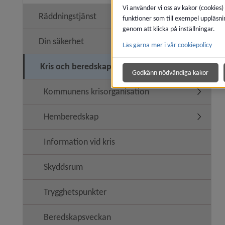
Vi använder vi oss av kakor (cookies)
Räddningstjänst
funktioner som till exempel uppläsni
Undermen
genom att klicka på inställningar.
Din säkerhet
Läs gärna mer i vår cookiepolicy
Undermen
Kris och beredskap
Undermen
Godkänn nödvändiga kakor
Kommunens krisorganisation
Undermen
Hemberedskap
Undermen
Information vid kris
Skyddsrum
Trygghetspunkter
Beredskapsveckan