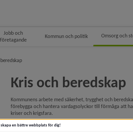
Jobb och
Omsorg och s
Kommun och politik
företagande
n
dsmulenavigeringen
nivå i brödsmulenavigeringen
h beredskap
Kris och beredskap
Kommunens arbete med säkerhet, trygghet och beredskap s
 för Akut hjälp och krisstöd
förebygga och hantera vardagsolyckor till förmåga att han
kriser och krigsfara.
y för Kontakta socialtjänsten
Till vardags när allt fungerar utan störningar fokuserar 
t skapa en bättre webbplats för dig!
förberedande åtgärder. I fokus är att identifiera risker o
y för Trygg och säker