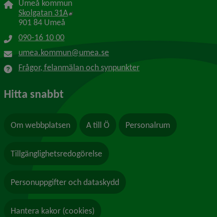
Umeå kommun
Länk till annan webbplats, öppnas i nytt f
Skolgatan 31A
901 84 Umeå
090-16 10 00
umea.kommun@umea.se
Frågor, felanmälan och synpunkter
Hitta snabbt
Om webbplatsen
A till Ö
Personalrum
Tillgänglighetsredogörelse
Personuppgifter och dataskydd
Hantera kakor (cookies)