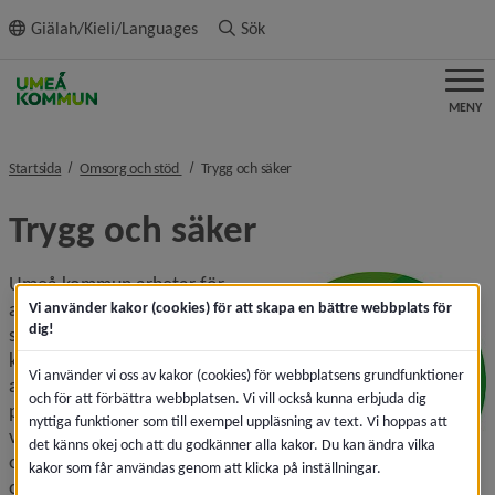
ll innehållet
Giälah/Kieli/Languages
Sök
MENY
nivå i brödsmulenavigeringen
nivå i brödsmulenavigeringen
Startsida
Omsorg och stöd
Trygg och säker
Trygg och säker
Umeå kommun arbetar för 
att det ska vara tryggt och 
Vi använder kakor (cookies) för att skapa en bättre webbplats för
dig!
säkert att bo och vistas i 
kommunen. Det sker bland 
Vi använder vi oss av kakor (cookies) för webbplatsens grundfunktioner
annat genom grundläggande 
och för att förbättra webbplatsen. Vi vill också kunna erbjuda dig
planering för att klara 
nyttiga funktioner som till exempel uppläsning av text. Vi hoppas att
vardagliga olyckor, stora 
det känns okej och att du godkänner alla kakor. Du kan ändra vilka
olyckor och väldigt allvarliga 
kakor som får användas genom att klicka på inställningar.
olyckor och kriser. Det sker 