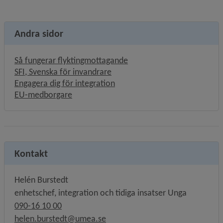
Andra sidor
Så fungerar flyktingmottagande
Länk till annan webbplats, öppn
SFI, Svenska för invandrare
Engagera dig för integration
EU-medborgare
Kontakt
Helén Burstedt
enhetschef, integration och tidiga insatser Unga
090-16 10 00
helen.burstedt@umea.se