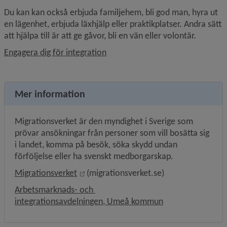
Du kan kan också erbjuda familjehem, bli god man, hyra ut 
en lägenhet, erbjuda läxhjälp eller praktikplatser. Andra sätt 
att hjälpa till är att ge gåvor, bli en vän eller volontär.
Engagera dig för integration
Mer information
Migrationsverket är den myndighet i Sverige som 
prövar ansökningar från personer som vill bosätta sig 
i landet, komma på besök, söka skydd undan 
förföljelse eller ha svenskt medborgarskap.
Länk till annan webbplats, öppnas i nytt
Migrationsverket
 (migrationsverket.se)
Arbetsmarknads- och 
integrationsavdelningen, Umeå kommun