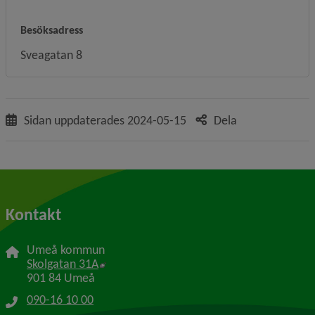
Besöksadress
Sveagatan 8
Sidan uppdaterades
2024-05-15
Dela
Kontakt
Umeå kommun
Länk till annan webbplats, öppnas i nytt f
Skolgatan 31A
901 84 Umeå
090-16 10 00