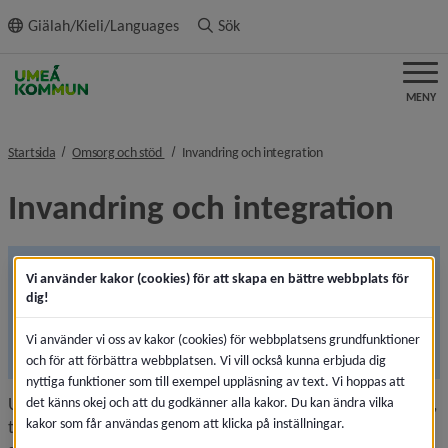
ll innehållet
Giälah/Kieli/Languages
Sök
MENY
nivå i brödsmulenavigeringen
nivå i brödsmulenavige
Startsida
Omsorg och stöd
Invandring och integration
Invandring och integration
Refugee from Ukraine?
Vi använder kakor (cookies) för att skapa en bättre webbplats för
dig!
Information from 
Umeå municipality
/Swedish 
authorities to you seeking temporary protection in 
Vi använder vi oss av kakor (cookies) för webbplatsens grundfunktioner
Sweden
och för att förbättra webbplatsen. Vi vill också kunna erbjuda dig
nyttiga funktioner som till exempel uppläsning av text. Vi hoppas att
Umeå kommun ska, i överenskommelse med Länsstyrelsen, 
det känns okej och att du godkänner alla kakor. Du kan ändra vilka
kakor som får användas genom att klicka på inställningar.
ta emot och erbjuda bosättning för nyanlända flyktingar, 