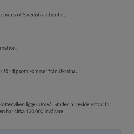
 1.2 MB, opens in new window.
bsites of Swedish authorities.
 link, opens in new window.
)
rmation.
er för dig som kommer från Ukraina.
n new window.
Bottenviken ligger Umeå. Staden är residensstad för 
n har cirka 130 000 invånare.