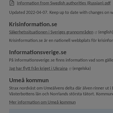
,
Information from Swedish authorities (Russian).pdf
Updated 2022-04-07. Keep up to date with changes on we
Krisinformation.se
External
Säkerhetssituationen i Sveriges grannområden
 (english
Krisinformation.se är en nationell webbplats för krisinfo
Informationsverige.se
På informationsverige.se finns information vad som gäll
External link, opens i
Jag har flytt från kriget i Ukraina
 (engelska)
Umeå kommun
Strax nordväst om Umeälvens delta där älven rinner ut i 
Västerbottens län och Norrlands största tätort. Kommune
Mer information om Umeå kommun