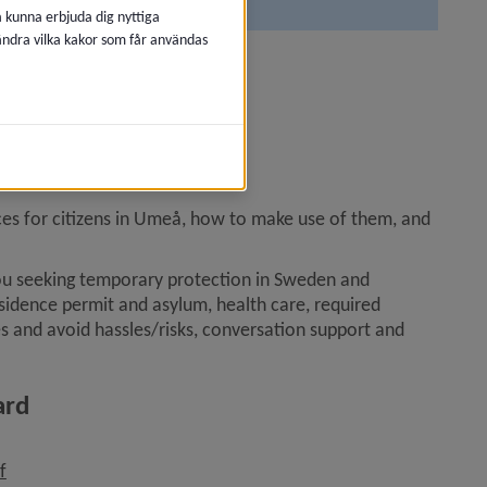
å kunna erbjuda dig nyttiga
 ändra vilka kakor som får användas
ne
es for citizens in Umeå, how to make use of them, and 
ou seeking temporary protection in Sweden and 
idence permit and asylum, health care, required 
s and avoid hassles/risks, conversation support and 
ard
 1.1 MB, opens in new window.
, 1001.3 kB, opens in new window.
f