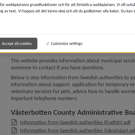
 för webbplatsens grundfunktioner och för att förbättra webbplatsen. Vi vill ocks
ng av text. Vi hoppas att det känns okej och att du godkänner alla kakor. Du kan
Refugee from Ukrai
Accept all cookies
Customize settings
Welcome to Umeå!
This website provides information about municipal servic
someone to contact if you have questions.
Below is also information from Swedish authorities to y
information about support: application for temporary res
veterinary services for pets, advice how to handle worrie
important telephone numbers.
Västerbotten County Administrative Bo
,
Information from Swedish authorities (English).pdf
Information from Swedish authorities (Ukrainian).pd