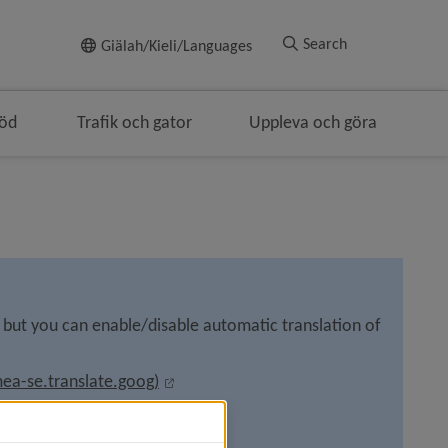
To page content
Search
Giälah/Kieli/Languages
töd
Trafik och gator
Uppleva och göra
 but you can enable/disable automatic translation of 
External link, opens in new window.
ea-se.translate.goog)
External link, opens in new wind
-umea-se.translate.goog)
External link, opens in new wind
umea-se.translate.goog)