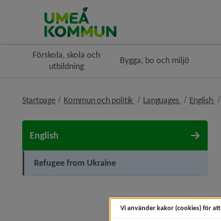
Förskola, skola och
Bygga, bo och miljö
utbildning
nivå i brödsmulenavigeri
nivå i bröd
n
Startpage
Kommun och politik
Languages
English
English
Refugee from Ukraine
Vi använder kakor (cookies) för at