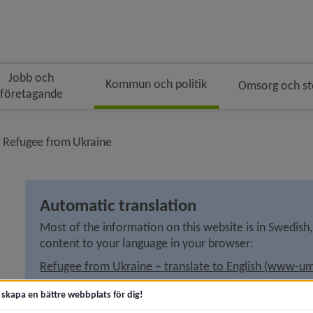
Jobb och
Kommun och politik
Omsorg och s
företagande
ngen
smulenavigeringen
ivå i brödsmulenavigeringen
nivå i brödsmulenavigeringen
Refugee from Ukraine
Automatic translation
Most of the information on this website is in Swedish,
content to your language in your browser:
Refugee from Ukraine – translate to English (www-um
Біженці з України – перекладати українською (www
t skapa en bättre webbplats för dig!
Беженцы из Украины – перевести на русский (www-