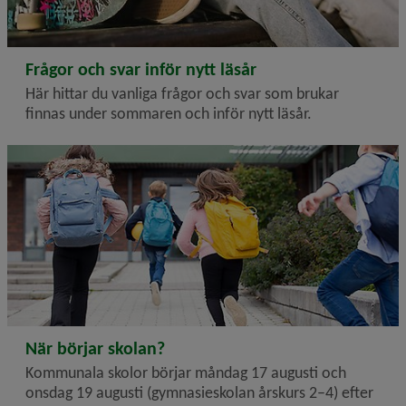
2026-06-17
Frågor och svar inför nytt läsår
Här hittar du vanliga frågor och svar som brukar
finnas under sommaren och inför nytt läsår.
2026-06-17
När börjar skolan?
Kommunala skolor börjar måndag 17 augusti och
onsdag 19 augusti (gymnasieskolan årskurs 2–4) efter