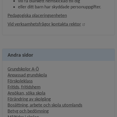
vill få blankett hemskickad till dig
eller ditt barn har skyddade personuppgifter.
Pedagogiska placeringsenheten
Öppnas i nytt fön
Vid verksamhetsfrågor kontakta rektor
Andra sidor
Grundskolor A-Ö
Anpassad grundskola
Förskoleklass
Fritids, fritidshem
Ansökan, söka skola
Förändring av skolgång
Bosättning, arbete och skola utomlands
Betyg och bedömning