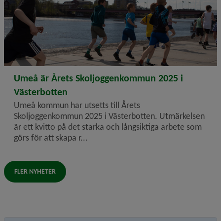
2026-04-15
Umeå är Årets Skoljoggenkommun 2025 i
Västerbotten
Umeå kommun har utsetts till Årets
Skoljoggenkommun 2025 i Västerbotten. Utmärkelsen
är ett kvitto på det starka och långsiktiga arbete som
görs för att skapa r...
FLER NYHETER