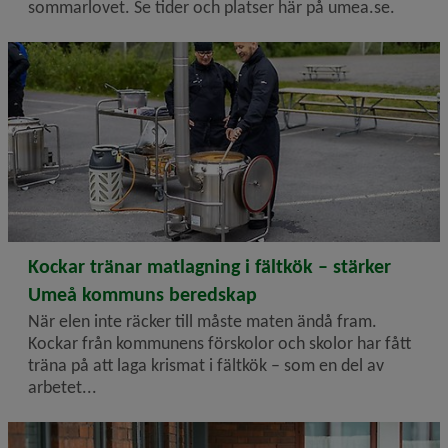
sommarlovet. Se tider och platser här på umea.se.
2026-06-16
Kockar tränar matlagning i fältkök – stärker
Umeå kommuns beredskap
När elen inte räcker till måste maten ändå fram.
Kockar från kommunens förskolor och skolor har fått
träna på att laga krismat i fältkök – som en del av
arbetet...