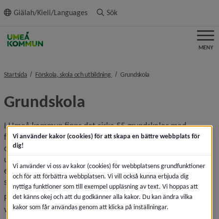
ll innehållet
Giälah/Kieli/Languages
Sök
MENY
nivå i brödsmulenavigeringen
nivå i brödsmulenavigerin
Startsida
Förskola, skola och utbildning
Grundskola
Grundskola
I Umeå kommun finns det cirka 55 grundskolor med 
förskoleklass och varierade årskurser. Förskoleklass är 
Vi använder kakor (cookies) för att skapa en bättre webbplats för
dig!
obligatoriskt för alla barn som har fyllt eller fyller sex år 
under året. Elever folkbokförda i Umeå kommun som går i 
Vi använder vi oss av kakor (cookies) för webbplatsens grundfunktioner
en skola med nästkommande årskurs har rätt att gå kvar på 
och för att förbättra webbplatsen. Vi vill också kunna erbjuda dig
skolan enligt skollagen (10 kap 31 §).
nyttiga funktioner som till exempel uppläsning av text. Vi hoppas att
det känns okej och att du godkänner alla kakor. Du kan ändra vilka
Fritids erbjuds för barn i förskoleklass upp till och med 
kakor som får användas genom att klicka på inställningar.
vårterminen det år då eleven fyller 13 år under den skolfria 