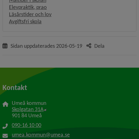
Måltider i skolan
Elevpraktik, prao
Läsårstider och lov
Avgiftsfri skola
Sidan uppdaterades
2026-05-19
Dela
Kontakt
Umeå kommun
Länk till annan webbplats, öppnas i nytt f
Skolgatan 31A
901 84 Umeå
090-16 10 00
umea.kommun@umea.se