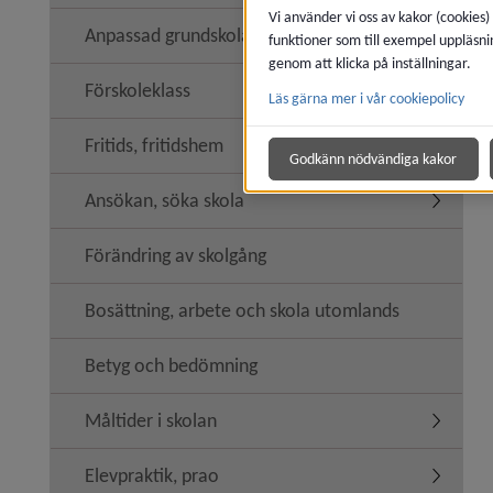
Vi använder vi oss av kakor (cookies)
Anpassad grundskola
funktioner som till exempel uppläsni
genom att klicka på inställningar.
Förskoleklass
Läs gärna mer i vår cookiepolicy
Fritids, fritidshem
Undermeny
Godkänn nödvändiga kakor
Ansökan, söka skola
Undermen
Förändring av skolgång
Bosättning, arbete och skola utomlands
Betyg och bedömning
Måltider i skolan
Undermeny
Elevpraktik, prao
Undermeny