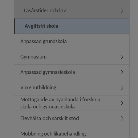
Läsårstider och lov
Undermeny
Avgiftsfri skola
Anpassad grundskola
Gymnasium
Underme
Anpassad gymnasieskola
Undermen
Vuxenutbildning
Undermen
Mottagande av nyanlända i förskola,
Undermen
skola och gymnasieskola
Elevhälsa och särskilt stöd
Undermeny
Mobbning och likabehandling