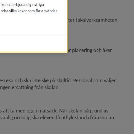
å kunna erbjuda dig nyttiga
 ändra vilka kakor som får användas
 och som sedan används till aktiviter i skolverksamheten 
iesyfte. Ansvarig lärare står för planering och åker 
resa och ska inte ske på skoltid. Personal som väljer 
ingen ersättning från skolan.
as att ta med egen matsäck. När skolan på grund av 
 vanlig ordning ska eleven få utflyktslunch från skolan.