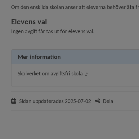
Om den enskilda skolan anser att eleverna behöver äta fr
 för Läsårstider och lov
Elevens val
Ingen avgift får tas ut för elevens val.
Mer information
ny för Gymnasium
Länk till annan webbpla
Skolverket om avgiftsfri skola
y för Anpassad gymnasieskola
y för Vuxenutbildning
Sidan uppdaterades
2025-07-02
Dela
y för Mottagande av nyanlända i förskola, skola och gymnasieskola
 för Elevhälsa och särskilt stöd