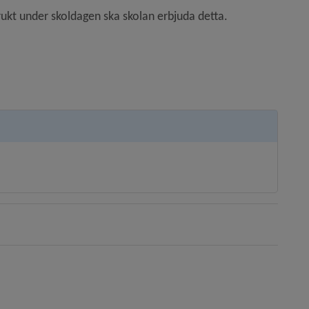
ukt under skoldagen ska skolan erbjuda detta.
ts, öppnas i nytt fönster.