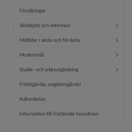
Försäkringar
Skolskjuts och elevresor
Undermen
Måltider i skola och förskola
Undermeny
Modersmål
Undermen
Studie- och yrkesvägledning
Undermen
Fritidsgårdar, ungdomsgårdar
Kulturskolan
Information till fristående huvudman