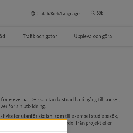
Till innehållet
Sök
Giälah/Kieli/Languages
töd
Trafik och gator
Uppleva och göra
ör eleverna. De ska utan kostnad ha tillgång till böcker, 
er för sin utbildning.
tiviteter utanför skolan, som till exempel studiebesök, 
å för kostnaden eller använda medel från projekt eller 