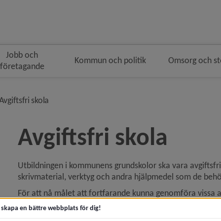
Jobb och
Kommun och politik
Omsorg och s
företagande
navigeringen
vå i brödsmulenavigeringen
nivå i brödsmulenavigeringen
Avgiftsfri skola
Avgiftsfri skola
Utbildningen i kommunens grundskolor ska vara avgiftsfri f
y för Förskola
skrivmaterial, verktyg och andra hjälpmedel som de behöv
y för Grundskola
För att nå målet att fortfarande kunna genomföra vissa ak
utflykter, lägerskolor och friluftsdagar får skolan själv st
t skapa en bättre webbplats för dig!
annan extern finansiering.