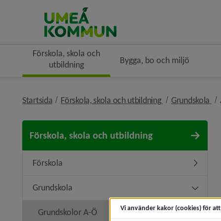
Förskola, skola och
Bygga, bo och miljö
utbildning
nivå i brödsmule
ni
Startsida
Förskola, skola och utbildning
Grundskola
Förskola, skola och utbildning
Förskola
Undermen
Grundskola
Undermen
Vi använder kakor (cookies) för at
Grundskolor A-Ö