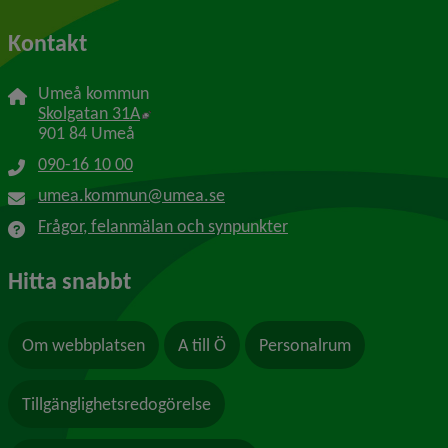
Kontakt
Umeå kommun
Länk till annan webbplats, öppnas i nytt f
Skolgatan 31A
901 84 Umeå
090-16 10 00
umea.kommun@umea.se
Frågor, felanmälan och synpunkter
Hitta snabbt
Om webbplatsen
A till Ö
Personalrum
Tillgänglighetsredogörelse