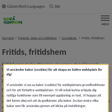
ll innehållet
Giälah/Kieli/Languages
Sök
MENY
nivå i brödsmulenavigeringen
nivå i brödsmulenavigerin
nivå 
Startsida
Förskola, skola och utbildning
Grundskola
Fritids, fritidshem
Fritids, fritidshem
Fritidshemmet ska stimulera elevernas utveckling och 
lärande, erbjuda en meningsfull fritid, främja allsidiga 
Vi använder kakor (cookies) för att skapa en bättre webbplats för
dig!
kontakter och social gemenskap. Fritids är främst 
lokaliserad vid närliggande grundskola.
Vi använder vi oss av kakor (cookies) för webbplatsens grundfunktioner
Fritids erbjuds för barn i förskoleklass upp till och med 
och för att förbättra webbplatsen. Vi vill också kunna erbjuda dig
vårterminen det år då eleven fyller 13 år under den skolfria 
nyttiga funktioner som till exempel uppläsning av text. Vi hoppas att
det känns okej och att du godkänner alla kakor. Du kan ändra vilka
skoldagen och under lov då du som vårdnadshavare arbetar 
kakor som får användas genom att klicka på inställningar.
eller studerar. Avgiften för fritidshem debiteras enligt 