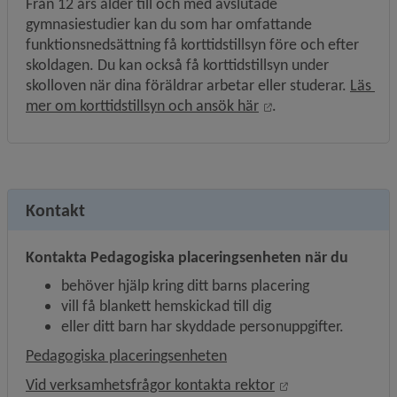
Från 12 års ålder till och med avslutade 
gymnasiestudier kan du som har omfattande 
funktionsnedsättning få korttids­tillsyn före och efter 
skoldagen. Du kan också få korttidstillsyn under 
skolloven när dina föräldrar arbetar eller studerar. 
Läs 
Öppnas i nytt fönste
mer om korttidstillsyn och ansök här
.
Kontakt
Kontakta Pedagogiska placeringsenheten när du
behöver hjälp kring ditt barns placering
vill få blankett hemskickad till dig
eller ditt barn har skyddade personuppgifter.
Pedagogiska placeringsenheten
Öppnas i nytt fön
Vid verksamhetsfrågor kontakta rektor