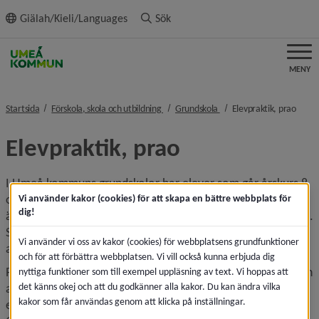
ll innehållet
Giälah/Kieli/Languages
Sök
MENY
nivå i brödsmulenavigeringen
nivå i brödsmulenavigerin
nivå i
Startsida
Förskola, skola och utbildning
Grundskola
Elevpraktik, prao
Elevpraktik, prao
I Umeå kommuns grundskolor har elever som går årskurs 8 
och 9 en praovecka per läsår. Praktik­veckorna för årskurs 8 
Vi använder kakor (cookies) för att skapa en bättre webbplats för
dig!
är under vårterminen och för årskurs 9 under höstterminen. 
Syftet med prao är att eleverna ska få kunskaper om 
Vi använder vi oss av kakor (cookies) för webbplatsens grundfunktioner
arbetslivet inför kommande studie- och yrkesval.
och för att förbättra webbplatsen. Vi vill också kunna erbjuda dig
Prao är en värdefull modell för samverkan mellan skola och 
nyttiga funktioner som till exempel uppläsning av text. Vi hoppas att
det känns okej och att du godkänner alla kakor. Du kan ändra vilka
arbetslivet och kan bidra till viktiga erfarenheter inför 
kakor som får användas genom att klicka på inställningar.
elevernas kommande val av utbildning eller yrkesinriktning. 