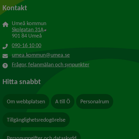
Kontakt
Umeå kommun
Länk till annan webbplats, öppnas i nytt f
Skolgatan 31A
901 84 Umeå
090-16 10 00
umea.kommun@umea.se
Frågor, felanmälan och synpunkter
Hitta snabbt
Om webbplatsen
A till Ö
Personalrum
Tillgänglighetsredogörelse
Personuppgifter och dataskydd