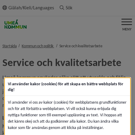
ll innehållet
Giälah/Kieli/Languages
Sök
MENY
nivå i brödsmulenavigeringen
nivå i brödsmulenav
Startsida
Kommun och politik
Service och kvalitetsarbete
Service och kvalitetsarbete
Umeå kommun använder olika sätt att utveckla och följa 
upp kvaliteten i verksamheterna. Kvalitetsdeklarationer, 
Vi använder kakor (cookies) för att skapa en bättre webbplats för
dig!
jämförelser med goda föredömen, regelbundna enkäter 
och systematisk hantering av synpunkter och förslag är 
Vi använder vi oss av kakor (cookies) för webbplatsens grundfunktioner
några exempel.
och för att förbättra webbplatsen. Vi vill också kunna erbjuda dig
nyttiga funktioner som till exempel uppläsning av text. Vi hoppas att
Lämna synpunkter och förslag
det känns okej och att du godkänner alla kakor. Du kan ändra vilka
Klagomål och synpunkter är en del av Umeå kommuns 
kakor som får användas genom att klicka på inställningar.
kvalitetsarbete och vi uppmuntrar både positiva och 