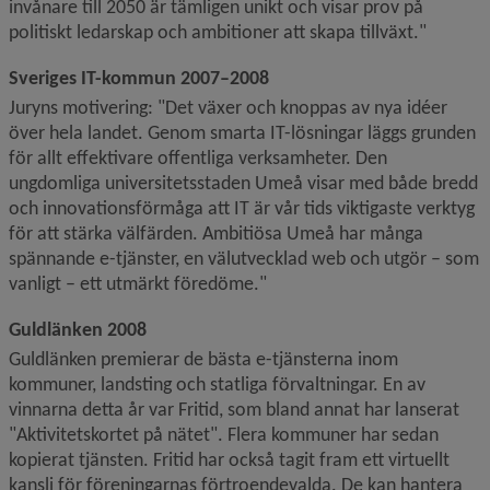
invånare till 2050 är tämligen unikt och visar prov på 
politiskt ledarskap och ambitioner att skapa tillväxt."
Sveriges IT-kommun 2007–2008
Juryns motivering: "Det växer och knoppas av nya idéer 
över hela landet. Genom smarta IT-lösningar läggs grunden 
för allt effektivare offentliga verksamheter. Den 
ungdomliga universitetsstaden Umeå visar med både bredd 
och innovationsförmåga att IT är vår tids viktigaste verktyg 
för att stärka välfärden. Ambitiösa Umeå har många 
spännande e-tjänster, en välutvecklad web och utgör – som 
vanligt – ett utmärkt föredöme."
Guldlänken 2008
Guldlänken premierar de bästa e-tjänsterna inom 
kommuner, landsting och statliga förvaltningar. En av 
vinnarna detta år var Fritid, som bland annat har lanserat 
"Aktivitetskortet på nätet". Flera kommuner har sedan 
kopierat tjänsten. Fritid har också tagit fram ett virtuellt 
kansli för föreningarnas förtroendevalda. De kan hantera 