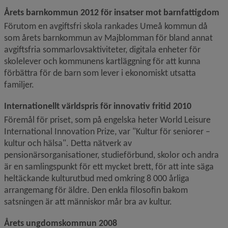
Årets barnkommun 2012 för insatser mot barnfattigdom
Förutom en avgiftsfri skola rankades Umeå kommun då 
som årets barnkommun av Majblomman för bland annat 
avgiftsfria sommarlovsaktiviteter, digitala enheter för 
skolelever och kommunens kartläggning för att kunna 
förbättra för de barn som lever i ekonomiskt utsatta 
familjer.
Internationellt världspris för innovativ fritid 2010
Föremål för priset, som på engelska heter World Leisure 
International Innovation Prize, var "Kultur för seniorer – 
kultur och hälsa". Detta nätverk av 
pensionärsorganisationer, studieförbund, skolor och andra 
är en samlingspunkt för ett mycket brett, för att inte säga 
heltäckande kulturutbud med omkring 8 000 årliga 
arrangemang för äldre. Den enkla filosofin bakom 
satsningen är att människor mår bra av kultur.
Årets ungdomskommun 2008