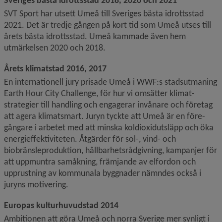
Sveriges bästa idrottsstad 2018, 2020 och 2021
SVT Sport har utsett Umeå till Sveriges bästa idrottsstad 
2021. Det är tredje gången på kort tid som Umeå utses till 
årets bästa idrottsstad. Umeå kammade även hem 
utmärkelsen 2020 och 2018.
Årets klimatstad 2016, 2017
En internationell jury prisade Umeå i WWF:s stadsutmaning 
Earth Hour City Challenge, för hur vi omsätter klimat­
strategier till handling och engagerar invånare och företag 
att agera klimatsmart. Juryn tyckte att Umeå är en före­
gångare i arbetet med att minska koldioxidutsläpp och öka 
energieffektiviteten. Åtgärder för sol-, vind- och 
biobränsle­produktion, hållbarhetsrådgivning, kampanjer för 
att uppmuntra samåkning, främjande av elfordon och 
upprustning av kommunala byggnader nämndes också i 
juryns motivering.
Europas kulturhuvudstad 2014
Ambitionen att göra Umeå och norra Sverige mer synligt i 