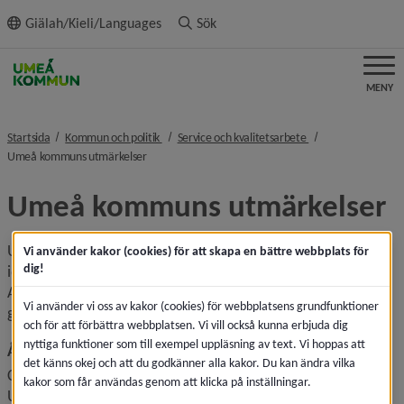
ll innehållet
Giälah/Kieli/Languages
Sök
MENY
nivå i brödsmulenavigeringen
nivå i brödsmulenav
Startsida
Kommun och politik
Service och kvalitetsarbete
nivå i brödsmulenavigeringen
Umeå kommuns utmärkelser
Umeå kommuns utmärkelser
U som i Umeå – och utveckling. Ständiga förbättringar, nya 
Vi använder kakor (cookies) för att skapa en bättre webbplats för
dig!
idéer och effektivitet är viktiga drivkrafter för kommunen. 
Att det uppmärksammas och uppskattas av omvärlden har 
Vi använder vi oss av kakor (cookies) för webbplatsens grundfunktioner
genom åren visat sig i form av olika priser och utmärkelser:
och för att förbättra webbplatsen. Vi vill också kunna erbjuda dig
nyttiga funktioner som till exempel uppläsning av text. Vi hoppas att
Årets förebyggare av extremism 2025
det känns okej och att du godkänner alla kakor. Du kan ändra vilka
Center mot våldsbejakande extremism (CVE) har utsett 
kakor som får användas genom att klicka på inställningar.
Umeå kommun, till Årets förebyggare av extremism. 