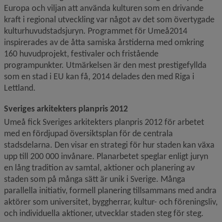
Europa och viljan att använda kulturen som en drivande 
kraft i regional utveckling var något av det som övertygade 
kulturhuvudstadsjuryn. Programmet för Umeå2014 
inspirerades av de åtta samiska årstiderna med omkring 
160 huvudprojekt, festivaler och fristående 
programpunkter. Utmärkelsen är den mest prestigefyllda 
som en stad i EU kan få, 2014 delades den med Riga i 
Lettland.
Sveriges arkitekters planpris 2012
Umeå fick Sveriges arkitekters planpris 2012 för arbetet 
med en fördjupad översiktsplan för de centrala 
stadsdelarna. Den visar en strategi för hur staden kan växa 
upp till 200 000 invånare. Planarbetet speglar enligt juryn 
en lång tradition av samtal, aktioner och planering av 
staden som på många sätt är unik i Sverige. Många 
parallella initiativ, formell planering tillsammans med andra 
aktörer som universitet, byggherrar, kultur- och föreningsliv, 
och individuella aktioner, utvecklar staden steg för steg.