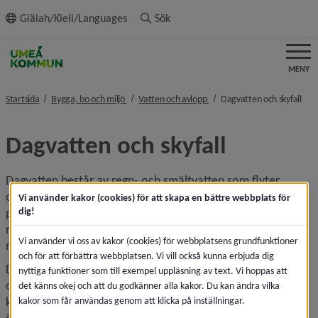
ll innehållet
Giälah/Kieli/Languages
Sök
MENY
nivå i brödsmulenavigeringen
nivå i brödsmulenavigeringe
nivå
Startsida
Bygga, bo och miljö
Vatten och avlopp
Dagvatten och skyfall
Dagvatten och skyfall
Dagvatten består av regn- och smältvatten som flyter 
ovanpå markytan på gator, parkeringsplatser, torg, tak, 
Vi använder kakor (cookies) för att skapa en bättre webbplats för
dig!
parker och tomter. Även dräneringsvatten från fastigheter 
räknas som dagvatten. Kraftiga regn, när det regnar mer än 
Vi använder vi oss av kakor (cookies) för webbplatsens grundfunktioner
normalt, kallas skyfall.
och för att förbättra webbplatsen. Vi vill också kunna erbjuda dig
De senaste åren har skyfall orsakat stora översvämningar 
nyttiga funktioner som till exempel uppläsning av text. Vi hoppas att
och skador i flera städer. Det förväntade framtida klimatet 
det känns okej och att du godkänner alla kakor. Du kan ändra vilka
kommer att leda till ännu fler och kraftigare skyfall, vilket 
kakor som får användas genom att klicka på inställningar.