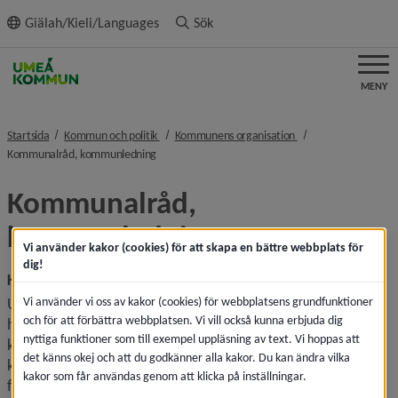
ll innehållet
Giälah/Kieli/Languages
Sök
MENY
nivå i brödsmulenavigeringen
nivå i brödsmulenavi
Startsida
Kommun och politik
Kommunens organisation
nivå i brödsmulenavigeringen
Kommunalråd, kommunledning
Kommunalråd, 
kommunledning
Vi använder kakor (cookies) för att skapa en bättre webbplats för
dig!
Kommunalråd
Vi använder vi oss av kakor (cookies) för webbplatsens grundfunktioner
Umeå kommun har tre kommunalråd, politiker som är 
och för att förbättra webbplatsen. Vi vill också kunna erbjuda dig
heltidsarvoderade och utsedda av kommun­fullmäktige. Ett 
nyttiga funktioner som till exempel uppläsning av text. Vi hoppas att
kommunalråd företräder den politiska majoriteten och är 
det känns okej och att du godkänner alla kakor. Du kan ändra vilka
kommunstyrelsens ordförande. Det andra kommunalrådet 
kakor som får användas genom att klicka på inställningar.
företräder oppositionen och är kommunstyrelsens 1:e vice 