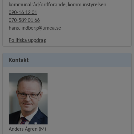
kommunalråd/ordförande, kommunstyrelsen
090-16 12 01
070-589 01 66
hans.lindberg@umea.se
Länk till annan webbplats, öppnas i nytt f
Politiska uppdrag
Kontakt
Anders Ågren (M)