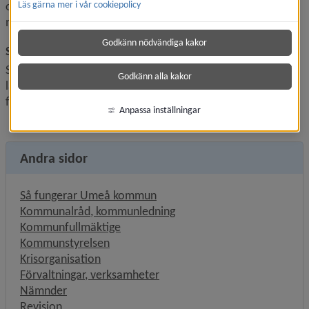
ordförande. Det tredje kommunalrådet företräder också 
Läs gärna mer i vår cookiepolicy
majoriteten och är kommunstyrelsens 2:e vice ordförande.
Godkänn nödvändiga kakor
Stadsdirektör
Stadsdirektören är kommunens ledande tjänsteperson och 
Godkänn alla kakor
länken mellan den politiska ledningen och kommunens 
förvaltningar.
Anpassa inställningar
Andra sidor
Så fungerar Umeå kommun
Kommunalråd, kommunledning
Kommunfullmäktige
Kommunstyrelsen
Krisorganisation
Förvaltningar, verksamheter
Nämnder
Revision