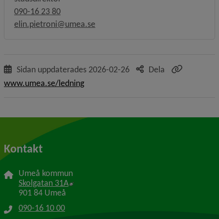
090-16 23 80
elin.pietroni@umea.se
Sidan uppdaterades
2026-02-26
Dela
www.umea.se/ledning
Kontakt
Umeå kommun
Länk till annan webbplats, öppnas i nytt f
Skolgatan 31A
901 84 Umeå
090-16 10 00