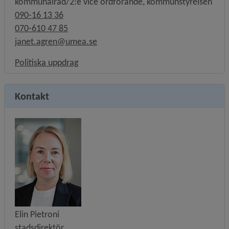
kommunalråd/2:e vice ordförande, kommunstyrelsen
090-16 13 36
070-610 47 85
janet.agren@umea.se
Länk till annan webbplats, öppnas i nytt f
Politiska uppdrag
Kontakt
Elin Pietroni
stadsdirektör