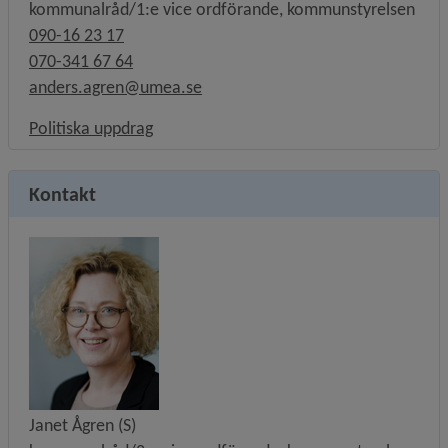
kommunalråd/1:e vice ordförande, kommunstyrelsen
090-16 23 17
070-341 67 64
anders.agren@umea.se
Länk till annan webbplats, öppnas i nytt f
Politiska uppdrag
Kontakt
Janet Ågren (S)