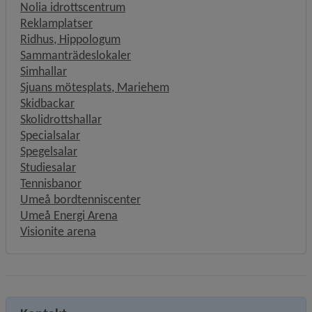
Nolia idrottscentrum
Reklamplatser
Ridhus, Hippologum
Sammanträdeslokaler
Simhallar
Sjuans mötesplats, Mariehem
Skidbackar
Skolidrottshallar
Specialsalar
Spegelsalar
Studiesalar
Tennisbanor
Umeå bordtenniscenter
Umeå Energi Arena
Visionite arena