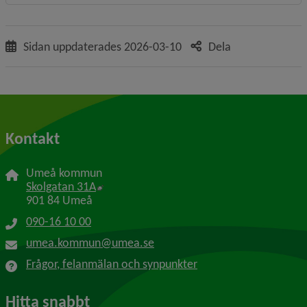
Sidan uppdaterades
2026-03-10
Dela
Kontakt
Umeå kommun
Länk till annan webbplats, öppnas i nytt f
Skolgatan 31A
901 84 Umeå
090-16 10 00
umea.kommun@umea.se
Frågor, felanmälan och synpunkter
Hitta snabbt