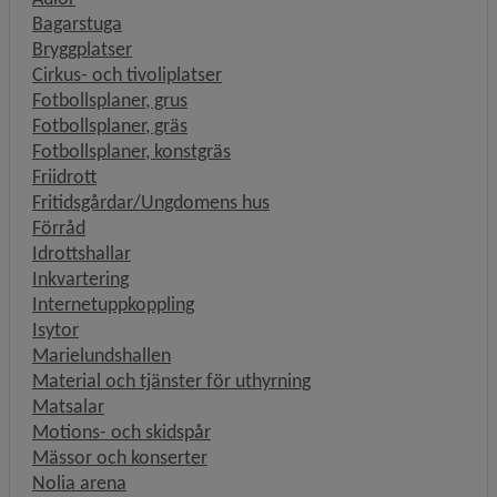
Bagarstuga
Bryggplatser
Cirkus- och tivoliplatser
Fotbollsplaner, grus
Fotbollsplaner, gräs
Fotbollsplaner, konstgräs
Friidrott
Fritidsgårdar/Ungdomens hus
Förråd
Idrottshallar
Inkvartering
Internetuppkoppling
Isytor
Marielundshallen
Material och tjänster för uthyrning
Matsalar
Motions- och skidspår
Mässor och konserter
Nolia arena