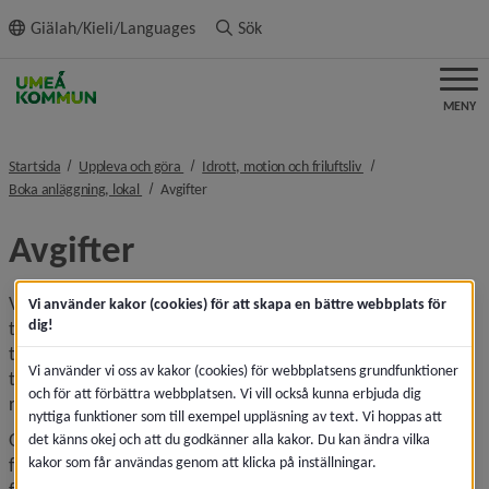
ll innehållet
Giälah/Kieli/Languages
Sök
MENY
nivå i brödsmulenavigeringen
nivå i brödsmulenavi
Startsida
Uppleva och göra
Idrott, motion och friluftsliv
nivå i brödsmulenavigeringen
nivå i brödsmulenavigeringen
Boka anläggning, lokal
Avgifter
Avgifter
Vid förmedling och uthyrning av lokaler och anläggningar 
Vi använder kakor (cookies) för att skapa en bättre webbplats för
dig!
till föreningar, organisationer och övriga finns en fastställd 
taxa. De nya taxorna har arbetats fram av fritidsnämnden, 
Vi använder vi oss av kakor (cookies) för webbplatsens grundfunktioner
tjänstepersoner och Umeå föreningsråd. Se taxor för 
och för att förbättra webbplatsen. Vi vill också kunna erbjuda dig
respektive anläggning i menyn.
nyttiga funktioner som till exempel uppläsning av text. Vi hoppas att
Observera att med "förening" menas bidragsberättigade 
det känns okej och att du godkänner alla kakor. Du kan ändra vilka
kakor som får användas genom att klicka på inställningar.
föreningar som är registrerade i kommunens 