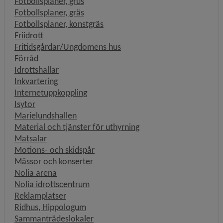
Fotbollsplaner, grus
Fotbollsplaner, gräs
Fotbollsplaner, konstgräs
Friidrott
Fritidsgårdar/Ungdomens hus
Förråd
Idrottshallar
Inkvartering
Internetuppkoppling
Isytor
Marielundshallen
Material och tjänster för uthyrning
Matsalar
Motions- och skidspår
Mässor och konserter
Nolia arena
Nolia idrottscentrum
Reklamplatser
Ridhus, Hippologum
Sammanträdeslokaler