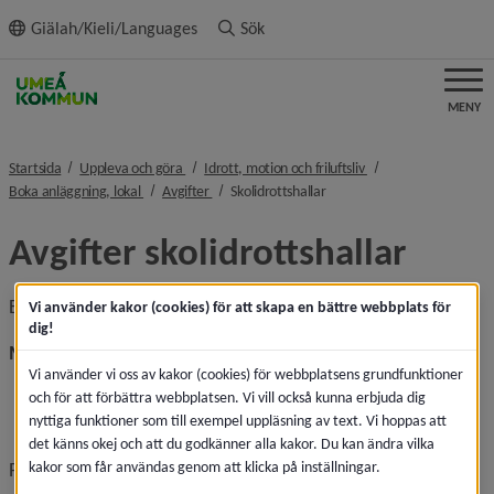
ll innehållet
Giälah/Kieli/Languages
Sök
MENY
nivå i brödsmulenavigeringen
nivå i brödsmulenavi
Startsida
Uppleva och göra
Idrott, motion och friluftsliv
nivå i brödsmulenavigeringen
nivå i brödsmulenavigeringen
nivå i brödsmulenavigeringe
Boka anläggning, lokal
Avgifter
Skolidrottshallar
Avgifter skolidrottshallar
Befintlig utrustning ingår.
Vi använder kakor (cookies) för att skapa en bättre webbplats för
dig!
Mindre skolidrottshallar
Vi använder vi oss av kakor (cookies) för webbplatsens grundfunktioner
Föreningar: 133 kr/timme
och för att förbättra webbplatsen. Vi vill också kunna erbjuda dig
Privatpersoner: 234 kr/timme
nyttiga funktioner som till exempel uppläsning av text. Vi hoppas att
Övriga: 312 kr/timme
det känns okej och att du godkänner alla kakor. Du kan ändra vilka
kakor som får användas genom att klicka på inställningar.
Priserna gäller följande skolidrottshallar: