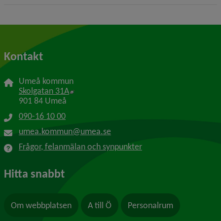
Kontakt
Umeå kommun
Länk till annan webbplats, öppnas i nytt f
Skolgatan 31A
901 84 Umeå
090-16 10 00
umea.kommun@umea.se
Frågor, felanmälan och synpunkter
Hitta snabbt
Om webbplatsen
A till Ö
Personalrum