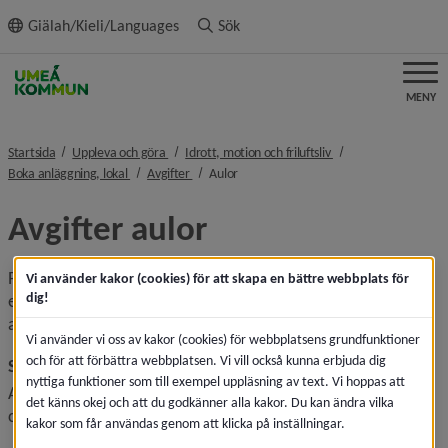
ll innehållet
Giälah/Kieli/Languages
Sök
MENY
nivå i brödsmulenavigeringen
nivå i brödsmulenavi
Startsida
Uppleva och göra
Idrott, motion och friluftsliv
nivå i brödsmulenavigeringen
nivå i brödsmulenavigeringen
nivå i brödsmulenavigeringen
Boka anläggning, lokal
Avgifter
Aulor
Avgifter aulor
Priserna gäller för icke entrébelagda arrangemang, för- och 
Vi använder kakor (cookies) för att skapa en bättre webbplats för
dig!
efterarbeten, repetition med mera. För entrébelagda 
arrangemang gäller pris enligt överenskommelse.
Vi använder vi oss av kakor (cookies) för webbplatsens grundfunktioner
och för att förbättra webbplatsen. Vi vill också kunna erbjuda dig
Större aulor
nyttiga funktioner som till exempel uppläsning av text. Vi hoppas att
Aulor på Dragonskolan, Hagaskolan, Midgårdsskolan, Tegs 
det känns okej och att du godkänner alla kakor. Du kan ändra vilka
centralskola och Grubbeskolan.
kakor som får användas genom att klicka på inställningar.