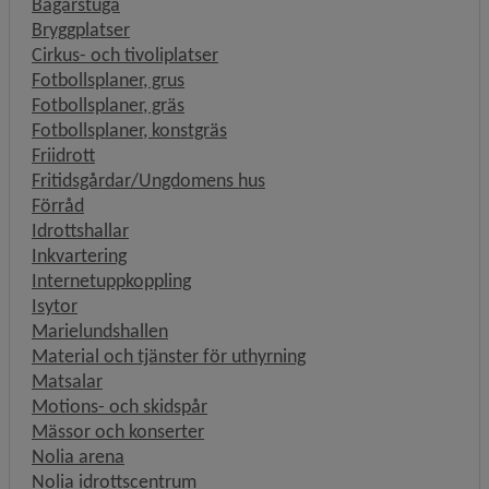
Bagarstuga
Bryggplatser
Cirkus- och tivoliplatser
Fotbollsplaner, grus
Fotbollsplaner, gräs
Fotbollsplaner, konstgräs
Friidrott
Fritidsgårdar/Ungdomens hus
Förråd
Idrottshallar
Inkvartering
Internetuppkoppling
Isytor
Marielundshallen
Material och tjänster för uthyrning
Matsalar
Motions- och skidspår
Mässor och konserter
Nolia arena
Nolia idrottscentrum