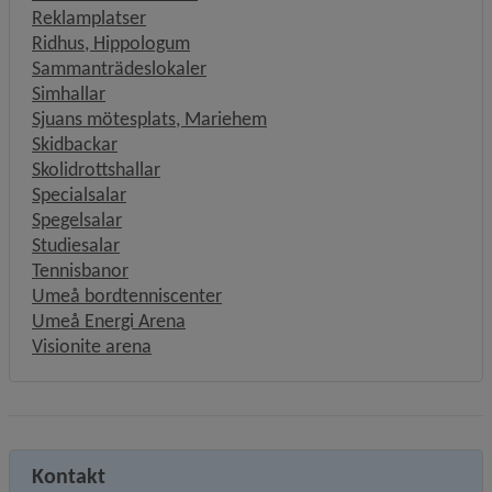
Reklamplatser
Ridhus, Hippologum
Sammanträdeslokaler
Simhallar
Sjuans mötesplats, Mariehem
Skidbackar
Skolidrottshallar
Specialsalar
Spegelsalar
Studiesalar
Tennisbanor
Umeå bordtenniscenter
Umeå Energi Arena
Visionite arena
Kontakt