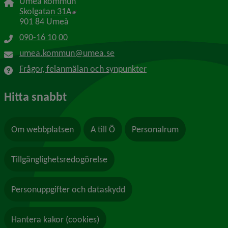
Umeå kommun
Länk till annan webbplats, öppnas i nytt f
Skolgatan 31A
901 84 Umeå
090-16 10 00
umea.kommun@umea.se
Frågor, felanmälan och synpunkter
Hitta snabbt
Om webbplatsen
A till Ö
Personalrum
Tillgänglighetsredogörelse
Personuppgifter och dataskydd
Hantera kakor (cookies)