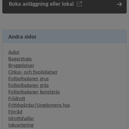
Boka anläggning eller lokal
Andra sidor
Aulor
Bagarstuga
Bryggplatser
Cirkus- och tivoliplatser
Fotbollsplaner, grus
Fotbollsplaner, gräs
Fotbollsplaner, konstgräs
Friidrott
Fritidsgårdar/Ungdomens hus
Förråd
Idrottshallar
Inkvartering