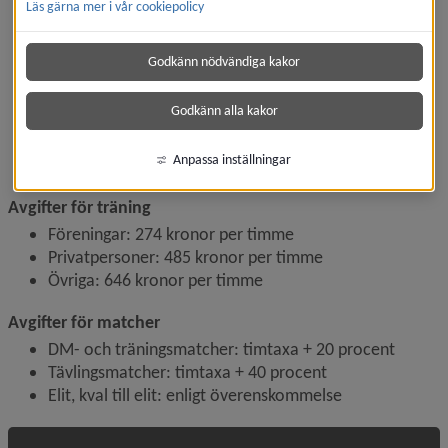
Mötesplats Stöcke
Läs gärna mer i vår cookiepolicy
Olasjöhallen
Rörteamet arena
Godkänn nödvändiga kakor
Sjöfruhallen
Skärgårdshallen
Godkänn alla kakor
Storsjöhallen
Sävaråhallen
Anpassa inställningar
Vildmannahallen
Avgifter för träning
Föreningar: 274 kronor per timme
Privatpersoner: 485 kronor per timme
Övriga: 646 kronor per timme
Avgifter för matcher
DM- och träningsmatcher: timtaxa + 20 procent
Tävlingsmatcher: timtaxa + 40 procent
Elit, kval till elit: enligt överenskommelse