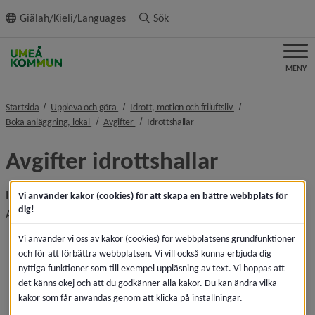
ll innehållet
Giälah/Kieli/Languages
Sök
MENY
nivå i brödsmulenavigeringen
nivå i brödsmulenavi
Startsida
Uppleva och göra
Idrott, motion och friluftsliv
nivå i brödsmulenavigeringen
nivå i brödsmulenavigeringen
nivå i brödsmulenavigeringen
Boka anläggning, lokal
Avgifter
Idrottshallar
Avgifter idrottshallar
Idrottshallar för uthyrning
Vi använder kakor (cookies) för att skapa en bättre webbplats för
dig!
Alla hallar är minst 20 x 40 meter stora.
Bråvallahallen
Vi använder vi oss av kakor (cookies) för webbplatsens grundfunktioner
Ersängshallen
och för att förbättra webbplatsen. Vi vill också kunna erbjuda dig
Jubileumshallen Teg
nyttiga funktioner som till exempel uppläsning av text. Vi hoppas att
det känns okej och att du godkänner alla kakor. Du kan ändra vilka
Midgårdshallen
kakor som får användas genom att klicka på inställningar.
Musköten 1 och 2