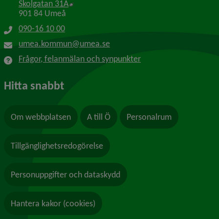
Länk till annan webbplats, öppnas i nytt f
Skolgatan 31A
901 84 Umeå
090-16 10 00
umea.kommun@umea.se
Frågor, felanmälan och synpunkter
Hitta snabbt
Om webbplatsen
A till Ö
Personalrum
Tillgänglighetsredogörelse
Personuppgifter och dataskydd
Hantera kakor (cookies)