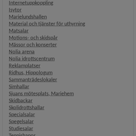
Internetuppkoppling
Isytor
Marielundshallen
Material och tjänster för uthyrning
Matsalar
Motions- och skidspår
Mässor och konserter
Nolia arena
Nolia idrottscentrum
Reklamplatser
Ridhus, Hippologum
Sammanträdeslokaler
Simhallar
Sjuans mötesplats, Mariehem
Skidbackar
Skolidrottshallar
Specialsalar
Spegelsalar
Studiesalar
Tennisbanor