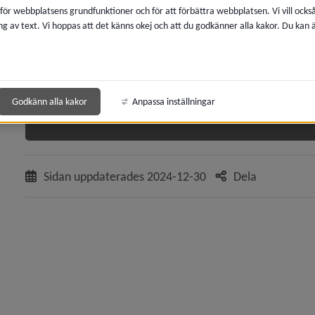
 för webbplatsens grundfunktioner och för att förbättra webbplatsen. Vi vill ocks
Tennisbana, kvällar och helger
ng av text. Vi hoppas att det känns okej och att du godkänner alla kakor. Du kan
 för Idrott, motion och friluftsliv
Föreningar: 130 kronor per timme
Privatpersoner: 230 kronor per timme
y för Simhallar, badhus, utebassänger
Övriga: 307 kronor per timme
Godkänn alla kakor
Anpassa inställningar
Boka anläggning eller lokal
 för Hallar och idrottsanläggningar
y för Boka anläggning, lokal
Sidan uppdaterades
2024-12-30
Dela
y för Avgifter