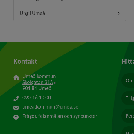
Undermeny
Ung i Umeå
Undermen
Kontakt
Hitt
Umeå kommun
Om 
Länk till annan webbplats, öppnas i n
Skolgatan 31A
901 84 Umeå
090-16 10 00
Til
umea.kommun@umea.se
Per
Frågor, felanmälan och synpunkter
Han