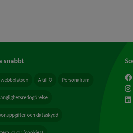
 för Föreningar, föreningsliv
y för Ung i Umeå
a snabbt
So
webbplatsen
A till Ö
Personalrum
ytt fönster.
lgänglighetsredogörelse
sonuppgifter och dataskydd
tera kakor (cookies)