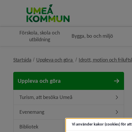
Förskola, skola och
Bygga, bo och miljö
utbildning
nivå i brödsmulenavigeringe
Startsida
Uppleva och göra
Idrott, motion och frilufts
Uppleva och göra
Turism, att besöka Umeå
Undermen
Evenemang
Underme
Vi använder kakor (cookies) för at
Bibliotek