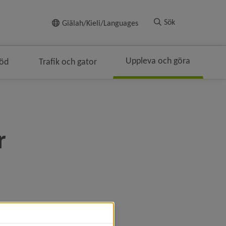
Till innehållet
Sök
Giälah/Kieli/Languages
Uppleva och göra
töd
Trafik och gator
gen
smulenavigeringen
r