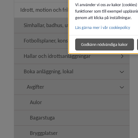
Vi använder vi oss av kakor (cookies)
Idrott, motion och friluftsliv
funktioner som till exempel uppläsni
Undermeny
genom att klicka på inställningar.
Simhallar, badhus, utebassänger
Läs gärna mer i vår cookiepolicy
Undermen
Fotbollsplaner, konstgräs
Godkänn nödvändiga kakor
Hallar och idrottsanläggningar
Undermeny
Boka anläggning, lokal
Undermen
Avgifter
Undermen
Aulor
Bagarstuga
Bryggplatser