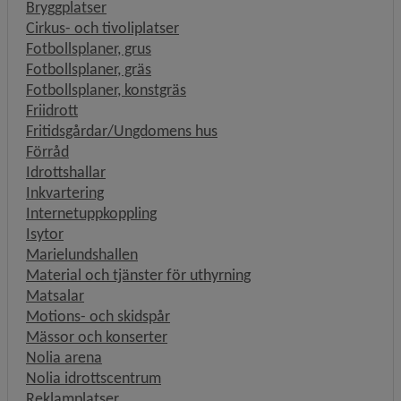
Bryggplatser
Cirkus- och tivoliplatser
Fotbollsplaner, grus
Fotbollsplaner, gräs
Fotbollsplaner, konstgräs
Friidrott
Fritidsgårdar/Ungdomens hus
Förråd
Idrottshallar
Inkvartering
Internetuppkoppling
Isytor
Marielundshallen
Material och tjänster för uthyrning
Matsalar
Motions- och skidspår
Mässor och konserter
Nolia arena
Nolia idrottscentrum
Reklamplatser