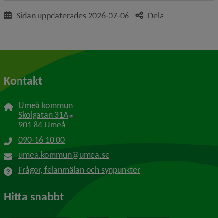
Sidan uppdaterades
2026-07-06
Dela
Kontakt
Umeå kommun
Länk till annan webbplats, öppnas i nytt f
Skolgatan 31A
901 84 Umeå
090-16 10 00
umea.kommun@umea.se
Frågor, felanmälan och synpunkter
Hitta snabbt