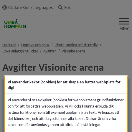
ll innehållet
Giälah/Kieli/Languages
Sök
MENY
nivå i brödsmulenavigeringen
nivå i brödsmulenavi
Startsida
Uppleva och göra
Idrott, motion och friluftsliv
nivå i brödsmulenavigeringen
nivå i brödsmulenavigeringen
nivå i brödsmulenavigeringen
Boka anläggning, lokal
Avgifter
Visionite arena
Avgifter Visionite arena
Vi använder kakor (cookies) för att skapa en bättre webbplats för
B-hallen i Visionite arena stängd för bokning till 14 
dig!
oktober
Vi använder vi oss av kakor (cookies) för webbplatsens grundfunktioner
B-hallen i Visionite arena rustas just nu upp. Under 
och för att förbättra webbplatsen. Vi vill också kunna erbjuda dig
arbetet har förutsättningar framkommit som inte var 
nyttiga funktioner som till exempel uppläsning av text. Vi hoppas att
kända från början, vilket gör att arbetet tar längre tid 
det känns okej och att du godkänner alla kakor. Du kan ändra vilka
än planerat.
kakor som får användas genom att klicka på inställningar.