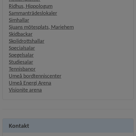
Ridhus, Hippologum
Sammanträdeslokaler
Simhallar
Sjuans mötesplats, Mariehem
Skidbackar
Skolidrottshallar
Specialsalar
Spegelsalar
Studiesalar
Tennisbanor
Umeå bordtenniscenter
Umeå Energi Arena
Visionite arena
Kontakt