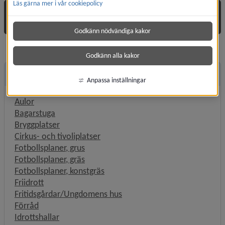
Läs gärna mer i vår cookiepolicy
Boka anläggning eller lokal
Godkänn nödvändiga kakor
Godkänn alla kakor
Andra sidor
Anpassa inställningar
Aulor
Bagarstuga
Bryggplatser
Cirkus- och tivoliplatser
Fotbollsplaner, grus
Fotbollsplaner, gräs
Fotbollsplaner, konstgräs
Friidrott
Fritidsgårdar/Ungdomens hus
Förråd
Idrottshallar