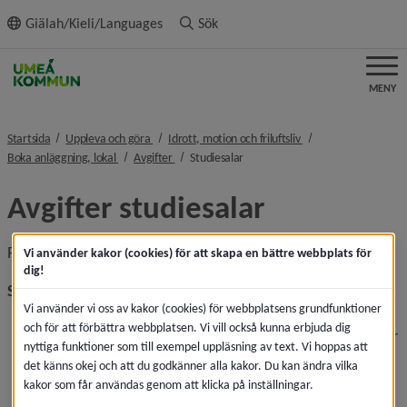
ll innehållet
Giälah/Kieli/Languages
Sök
MENY
nivå i brödsmulenavigeringen
nivå i brödsmulenavi
Startsida
Uppleva och göra
Idrott, motion och friluftsliv
nivå i brödsmulenavigeringen
nivå i brödsmulenavigeringen
nivå i brödsmulenavigeringen
Boka anläggning, lokal
Avgifter
Studiesalar
Avgifter studiesalar
Priserna gäller inklusive moms.
Vi använder kakor (cookies) för att skapa en bättre webbplats för
dig!
Salar för studieverksamhet
Vi använder vi oss av kakor (cookies) för webbplatsens grundfunktioner
Föreningar: 98 kronor per timme/440 kronor per dag
och för att förbättra webbplatsen. Vi vill också kunna erbjuda dig
Privatpersoner: 173 kronor per timme/776 kronor per 
nyttiga funktioner som till exempel uppläsning av text. Vi hoppas att
dag
det känns okej och att du godkänner alla kakor. Du kan ändra vilka
Övriga: 230 kronor per timme/1 035 kronor per dag
kakor som får användas genom att klicka på inställningar.