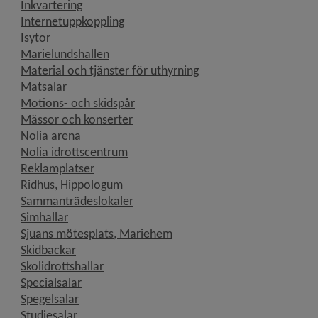
Inkvartering
Internetuppkoppling
Isytor
Marielundshallen
Material och tjänster för uthyrning
Matsalar
Motions- och skidspår
Mässor och konserter
Nolia arena
Nolia idrottscentrum
Reklamplatser
Ridhus, Hippologum
Sammanträdeslokaler
Simhallar
Sjuans mötesplats, Mariehem
Skidbackar
Skolidrottshallar
Specialsalar
Spegelsalar
Studiesalar