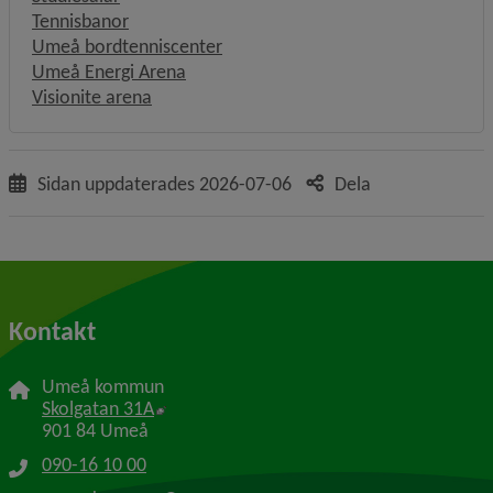
Tennisbanor
Umeå bordtenniscenter
Umeå Energi Arena
Visionite arena
Sidan uppdaterades
2026-07-06
Dela
Kontakt
Umeå kommun
Länk till annan webbplats, öppnas i nytt f
Skolgatan 31A
901 84 Umeå
090-16 10 00