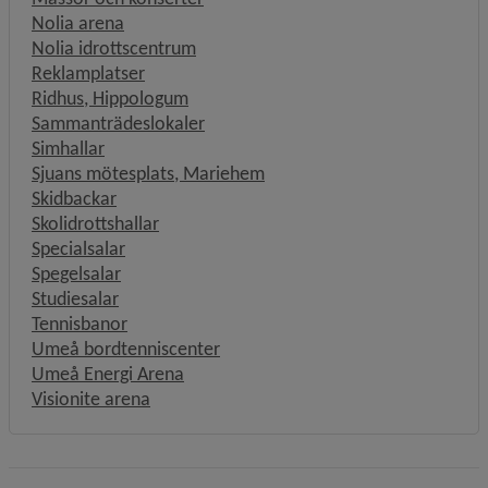
Nolia arena
Nolia idrottscentrum
Reklamplatser
Ridhus, Hippologum
Sammanträdeslokaler
Simhallar
Sjuans mötesplats, Mariehem
Skidbackar
Skolidrottshallar
Specialsalar
Spegelsalar
Studiesalar
Tennisbanor
Umeå bordtenniscenter
Umeå Energi Arena
Visionite arena