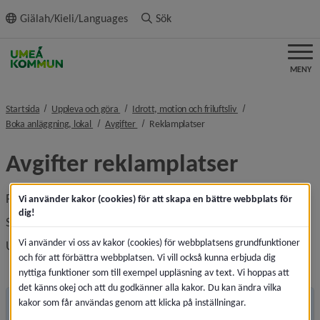
ll innehållet
Giälah/Kieli/Languages
Sök
MENY
nivå i brödsmulenavigeringen
nivå i brödsmulenavi
Startsida
Uppleva och göra
Idrott, motion och friluftsliv
nivå i brödsmulenavigeringen
nivå i brödsmulenavigeringen
nivå i brödsmulenavigeringen
Boka anläggning, lokal
Avgifter
Reklamplatser
Avgifter reklamplatser
Priserna gäller inklusive moms.
Vi använder kakor (cookies) för att skapa en bättre webbplats för
dig!
Skylt inomhus, oavsett anläggning: 250 kronor
Vi använder vi oss av kakor (cookies) för webbplatsens grundfunktioner
Umeå Energi Arena, skylt vid parkering: 625 kronor
och för att förbättra webbplatsen. Vi vill också kunna erbjuda dig
nyttiga funktioner som till exempel uppläsning av text. Vi hoppas att
det känns okej och att du godkänner alla kakor. Du kan ändra vilka
Andra sidor
kakor som får användas genom att klicka på inställningar.