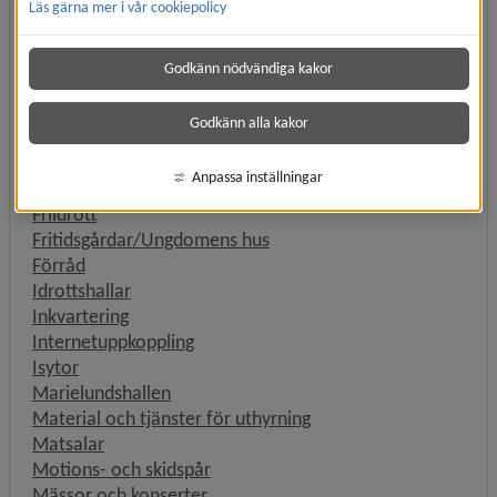
Läs gärna mer i vår cookiepolicy
Aulor
Bagarstuga
Godkänn nödvändiga kakor
Bryggplatser
Cirkus- och tivoliplatser
Godkänn alla kakor
Fotbollsplaner, grus
Fotbollsplaner, gräs
Anpassa inställningar
Fotbollsplaner, konstgräs
Friidrott
Fritidsgårdar/Ungdomens hus
Förråd
Idrottshallar
Inkvartering
Internetuppkoppling
Isytor
Marielundshallen
Material och tjänster för uthyrning
Matsalar
Motions- och skidspår
Mässor och konserter