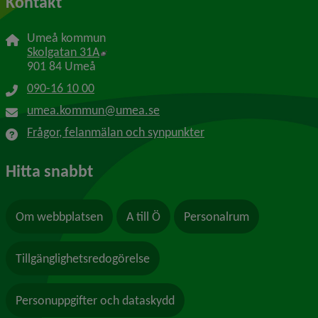
Kontakt
Umeå kommun
Länk till annan webbplats, öppnas i nytt f
Skolgatan 31A
901 84 Umeå
090-16 10 00
umea.kommun@umea.se
Frågor, felanmälan och synpunkter
Hitta snabbt
Om webbplatsen
A till Ö
Personalrum
Tillgänglighetsredogörelse
Personuppgifter och dataskydd