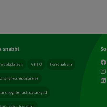
 för Föreningar, föreningsliv
y för Ung i Umeå
a snabbt
So
webbplatsen
A till Ö
Personalrum
ytt fönster.
lgänglighetsredogörelse
sonuppgifter och dataskydd
tera kakor (cookies)