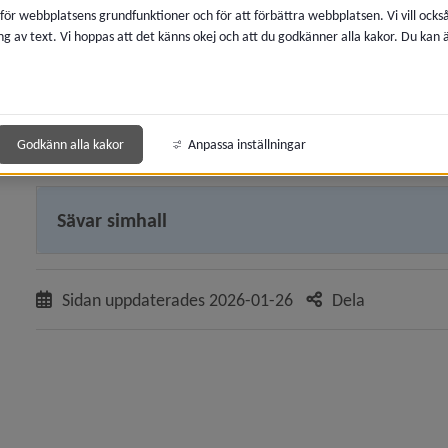
 för webbplatsens grundfunktioner och för att förbättra webbplatsen. Vi vill ocks
ng av text. Vi hoppas att det känns okej och att du godkänner alla kakor. Du kan
 för Idrott, motion och friluftsliv
Storsjöhallen, Holmsund
y för Simhallar, badhus, utebassänger
Vallabadet, Hörnefors
Godkänn alla kakor
Anpassa inställningar
 för Hallar och idrottsanläggningar
Sävar simhall
y för Boka anläggning, lokal
y för Avgifter
Sidan uppdaterades
2026-01-26
Dela