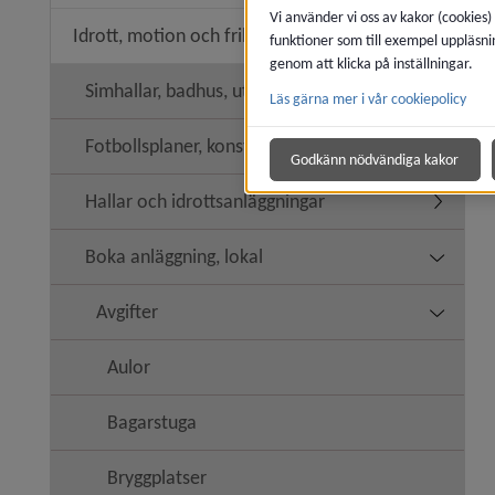
Vi använder vi oss av kakor (cookies)
Idrott, motion och friluftsliv
funktioner som till exempel uppläsni
Undermeny
genom att klicka på inställningar.
Simhallar, badhus, utebassänger
Läs gärna mer i vår cookiepolicy
Undermen
Fotbollsplaner, konstgräs
Godkänn nödvändiga kakor
Hallar och idrottsanläggningar
Undermeny
Boka anläggning, lokal
Undermen
Avgifter
Undermen
Aulor
Bagarstuga
Bryggplatser