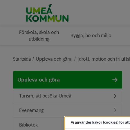
Förskola, skola och
Bygga, bo och miljö
utbildning
nivå i brödsmulenavigeringe
Startsida
Uppleva och göra
Idrott, motion och frilufts
Uppleva och göra
Turism, att besöka Umeå
Undermen
Evenemang
Underme
Vi använder kakor (cookies) för at
Bibliotek