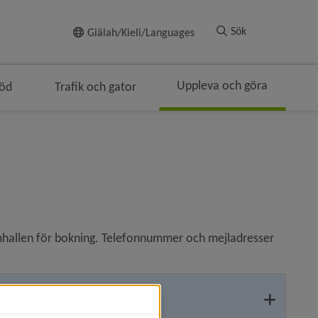
Till innehållet
Sök
Giälah/Kieli/Languages
Uppleva och göra
töd
Trafik och gator
gen
lenavigeringen
simhallen för bokning. Telefonnummer och mejladresser 