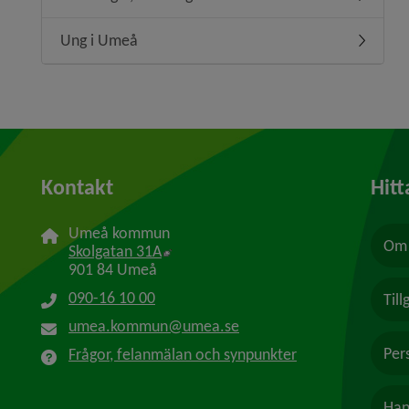
Undermeny
Ung i Umeå
Undermen
Kontakt
Hitt
Umeå kommun
Om 
Länk till annan webbplats, öppnas i n
Skolgatan 31A
901 84 Umeå
090-16 10 00
Til
umea.kommun@umea.se
Per
Frågor, felanmälan och synpunkter
Han