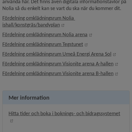
använda här. Det finns även digitala informationstavlor på 
Nolia så du enkelt kan se vart du ska när du kommer dit.
Fördelning omklädningsrum Nolia 
Länk till annan webbplats, öppna
ishall/konstgräs/bandyplan
Länk till annan web
Fördelning omklädningsrum Nolia arena
Länk till annan webbp
Fördelning omklädningsrum Tegstunet
Länk ti
Fördelning omklädningsrum Umeå Energi Arena Sol
Länk t
Fördelning omklädningsrum Visionite arena A-hallen
Länk t
Fördelning omklädningsrum Visionite arena B-hallen
Mer information
Hitta tider och boka i boknings- och bidragssystemet
Länk till annan webbplats, öppnas i nytt fönster.