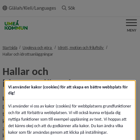
ll innehållet
Giälah/Kieli/Languages
Sök
MENY
nivå i brödsmulenavigeringen
nivå i brödsmulenavi
Startsida
Uppleva och göra
Idrott, motion och friluftsliv
nivå i brödsmulenavigeringen
Hallar och idrottsanläggningar
Hallar och 
idrottsanläggningar
Vi använder kakor (cookies) för att skapa en bättre webbplats för
dig!
Lediga tider kan bokas av alla
Vi använder vi oss av kakor (cookies) för webbplatsens grundfunktioner
Din idrottsförening kanske vill lägga in ett extra 
och för att förbättra webbplatsen. Vi vill också kunna erbjuda dig
träningspass, du som privatperson kanske vill dra ihop 
nyttiga funktioner som till exempel uppläsning av text. Vi hoppas att
kompisgänget för en aktivitet, eller så planerar din 
det känns okej och att du godkänner alla kakor. Du kan ändra vilka
arbetsplats ett större event och behöver en lokal. Ta 
kakor som får användas genom att klicka på inställningar.
kontakt med Föreningsbyråns lokalbokning för att få veta 