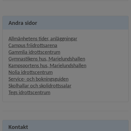
Andra sidor
Allmänhetens tider, anläggningar
Campus friidrottsarena
Gammlia idrottscentrum
Gymnastikens hus, Marielundshallen
Kampsportens hus, Marielundshallen
Nolia idrottscentrum
Länk till annan webbplats, öpp
Service- och bokningsguiden
Skolhallar och skolidrottssalar
Tegs idrottscentrum
Kontakt