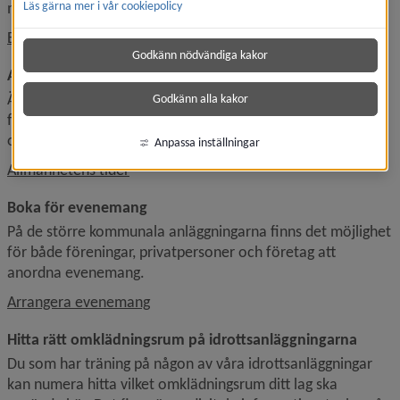
mer.
Läs gärna mer i vår cookiepolicy
Boka anläggning eller lokal
Godkänn nödvändiga kakor
Allmänhetens tider
Även om de flesta anläggningarna är uppbokade av 
Godkänn alla kakor
föreningar så har en del anläggningar tider då de är öppna 
och tillgängliga för vem som helst.
Anpassa inställningar
Allmänhetens tider
Boka för evenemang
På de större kommunala anläggningarna finns det möjlighet 
för både föreningar, privatpersoner och företag att 
anordna evenemang.
Arrangera evenemang
Hitta rätt omklädningsrum på idrottsanläggningarna
Du som har träning på någon av våra idrottsanläggningar 
kan numera hitta vilket omklädningsrum ditt lag ska 