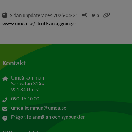
Sidan uppdaterades
2026-04-21
Dela
www.umea.se/idrottsanlaggningar
Kontakt
Umeå kommun
Länk till annan webbplats, öppnas i nytt f
Skolgatan 31A
901 84 Umeå
090-16 10 00
umea.kommun@umea.se
Frågor, felanmälan och synpunkter