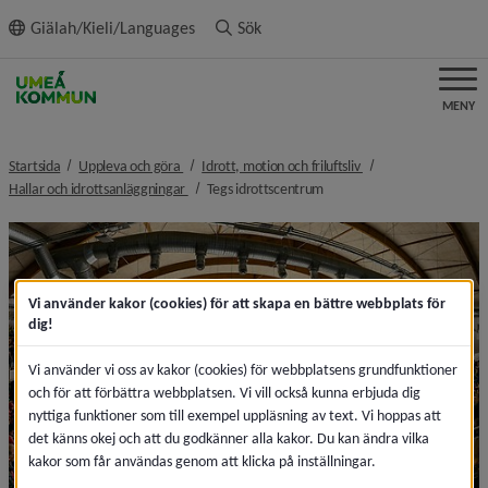
ll innehållet
Giälah/Kieli/Languages
Sök
MENY
nivå i brödsmulenavigeringen
nivå i brödsmulenavi
Startsida
Uppleva och göra
Idrott, motion och friluftsliv
nivå i brödsmulenavigeringen
nivå i brödsmulenavigeringe
Hallar och idrottsanläggningar
Tegs idrottscentrum
Vi använder kakor (cookies) för att skapa en bättre webbplats för
dig!
Vi använder vi oss av kakor (cookies) för webbplatsens grundfunktioner
och för att förbättra webbplatsen. Vi vill också kunna erbjuda dig
nyttiga funktioner som till exempel uppläsning av text. Vi hoppas att
det känns okej och att du godkänner alla kakor. Du kan ändra vilka
kakor som får användas genom att klicka på inställningar.