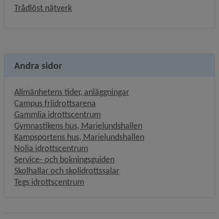
Trådlöst nätverk
Andra sidor
Allmänhetens tider, anläggningar
Campus friidrottsarena
Gammlia idrottscentrum
Gymnastikens hus, Marielundshallen
Kampsportens hus, Marielundshallen
Nolia idrottscentrum
Länk till annan webbplats, öpp
Service- och bokningsguiden
Skolhallar och skolidrottssalar
Tegs idrottscentrum