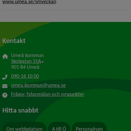
www.umea.se/smveckan
Kontakt
Umeå kommun
Länk till annan webbplats, öppnas i nytt f
Skolgatan 31A
901 84 Umeå
090-16 10 00
umea.kommun@umea.se
Frågor, felanmälan och synpunkter
Hitta snabbt
Om webbplatsen
A till Ö
Personalrum