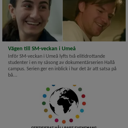
2026-03-23
Vägen till SM-veckan i Umeå
Inför SM-veckan i Umeå lyfts två elitidrottande
studenter i en ny säsong av dokumentärserien Hallå
campus. Serien ger en inblick i hur det är att satsa på
bå...