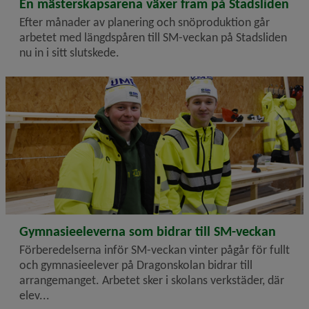
2026-02-17
En mästerskapsarena växer fram på Stadsliden
Efter månader av planering och snöproduktion går
arbetet med längdspåren till SM-veckan på Stadsliden
nu in i sitt slutskede.
2026-02-10
Gymnasieeleverna som bidrar till SM-veckan
Förberedelserna inför SM-veckan vinter pågår för fullt
och gymnasieelever på Dragonskolan bidrar till
arrangemanget. Arbetet sker i skolans verkstäder, där
elev...