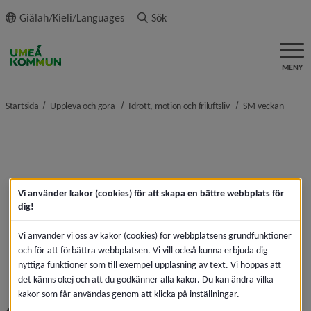
ll innehållet
Giälah/Kieli/Languages
Sök
MENY
nivå i brödsmulenavigeringen
nivå i brödsmulenavi
nivå i 
Startsida
Uppleva och göra
Idrott, motion och friluftsliv
SM-veckan
Vi använder kakor (cookies) för att skapa en bättre webbplats för
dig!
Vi använder vi oss av kakor (cookies) för webbplatsens grundfunktioner
och för att förbättra webbplatsen. Vi vill också kunna erbjuda dig
nyttiga funktioner som till exempel uppläsning av text. Vi hoppas att
det känns okej och att du godkänner alla kakor. Du kan ändra vilka
kakor som får användas genom att klicka på inställningar.