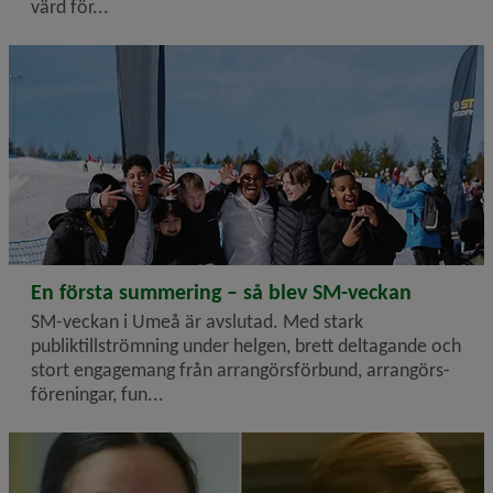
värd för...
2026-04-01
En första summering – så blev SM-veckan
SM-veckan i Umeå är avslutad. Med stark
publiktillströmning under helgen, brett deltagande och
stort engagemang från arrangörsförbund, arrangörs­
föreningar, fun...