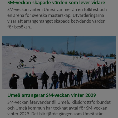
2026-06-25
SM-veckan skapade värden som lever vidare
SM-veckan vinter i Umeå var mer än en folkfest och
en arena för svenska mästerskap. Utvärderingarna
visar att arrangemanget skapade betydande värden
för besöksn...
2026-04-17
Umeå arrangerar SM-veckan vinter 2029
SM-veckan återvänder till Umeå. Riksidrottsförbundet
och Umeå kommun har tecknat avtal för SM-veckan
vinter 2029. Det blir fjärde gången som Umeå står