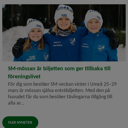
2025-12-11
SM-mössan är biljetten som ger tillbaka till
föreningslivet
För dig som besöker SM-veckan vinter i Umeå 25–29
mars är mössan själva entré­biljetten. Med den på
huvudet får du som besöker tävlingarna tillgång till
alla ar...
FLER NYHETER