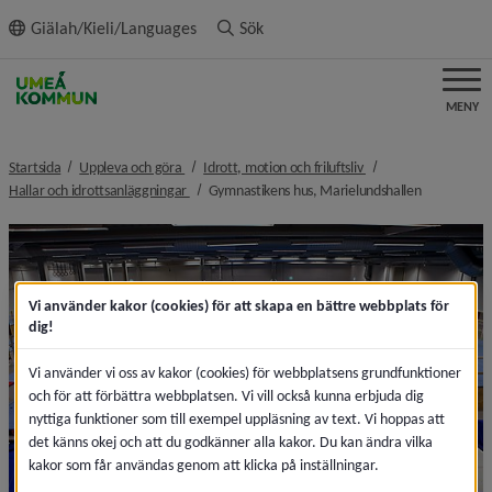
ll innehållet
Giälah/Kieli/Languages
Sök
MENY
nivå i brödsmulenavigeringen
nivå i brödsmulenavi
Startsida
Uppleva och göra
Idrott, motion och friluftsliv
nivå i brödsmulenavigeringen
nivå i bröd
Hallar och idrottsanläggningar
Gymnastikens hus, Marielundshallen
Vi använder kakor (cookies) för att skapa en bättre webbplats för
dig!
Vi använder vi oss av kakor (cookies) för webbplatsens grundfunktioner
och för att förbättra webbplatsen. Vi vill också kunna erbjuda dig
nyttiga funktioner som till exempel uppläsning av text. Vi hoppas att
det känns okej och att du godkänner alla kakor. Du kan ändra vilka
kakor som får användas genom att klicka på inställningar.