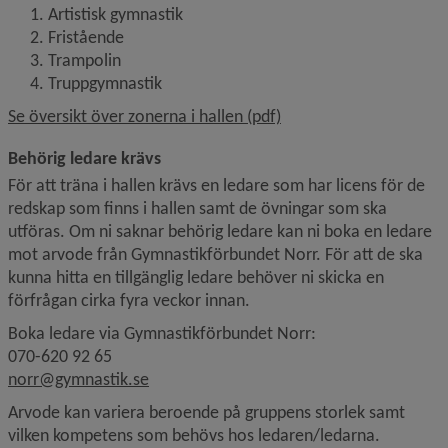
Artistisk gymnastik
Fristående
Trampolin
Truppgymnastik
, 390 kB, öppnas i nytt 
Se översikt över zonerna i hallen (pdf)
Behörig ledare krävs
För att träna i hallen krävs en ledare som har licens för de 
redskap som finns i hallen samt de övningar som ska 
utföras. Om ni saknar behörig ledare kan ni boka en ledare 
mot arvode från Gymnastikförbundet Norr. För att de ska 
kunna hitta en tillgänglig ledare behöver ni skicka en 
förfrågan cirka fyra veckor innan.
Boka ledare via Gymnastikförbundet Norr:
070-620 92 65
norr@gymnastik.se
Arvode kan variera beroende på gruppens storlek samt 
vilken kompetens som behövs hos ledaren/ledarna.