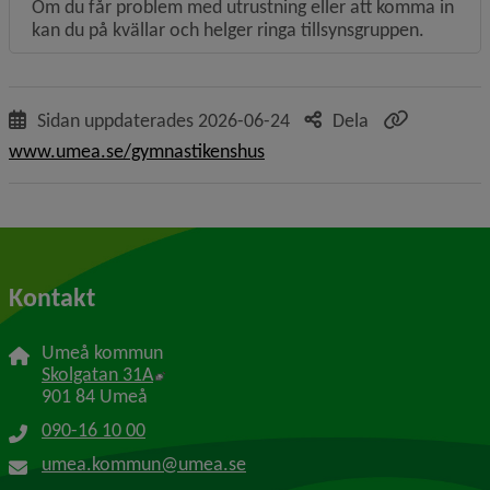
Om du får problem med utrustning eller att komma in
kan du på kvällar och helger ringa tillsynsgruppen.
Sidan uppdaterades
2026-06-24
Dela
www.umea.se/gymnastikenshus
Kontakt
Umeå kommun
Länk till annan webbplats, öppnas i nytt f
Skolgatan 31A
901 84 Umeå
090-16 10 00
umea.kommun@umea.se