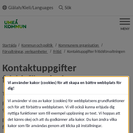
ll innehållet
Giälah/Kieli/Languages
Sök
MENY
nivå i brödsmulenavigeringen
nivå i brödsmulenavi
Startsida
Kommun och politik
Kommunens organisation
nivå i brödsmulenavigeringen
nivå i brödsmulenavigeringen
nivå 
Förvaltningar, verksamheter
Fritid
Kontaktuppgifter fritidsförvaltningen
Kontaktuppgifter 
fritidsförvaltningen
Vi använder kakor (cookies) för att skapa en bättre webbplats för
dig!
Telefon: 090-16 10 00 (växel)
Vi använder vi oss av kakor (cookies) för webbplatsens grundfunktioner
Postadress: Umeå kommun, Fritid
och för att förbättra webbplatsen. Vi vill också kunna erbjuda dig
901 84 Umeå
nyttiga funktioner som till exempel uppläsning av text. Vi hoppas att
det känns okej och att du godkänner alla kakor. Du kan ändra vilka
Besöksadress Fritidskontoret: Stadshusområdet, södra 
kakor som får användas genom att klicka på inställningar.
flygeln, Brogatan 12B.