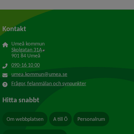
Kontakt
Umeå kommun
Länk till annan webbplats, öppnas i nytt f
Skolgatan 31A
901 84 Umeå
090-16 10 00
umea.kommun@umea.se
Frågor, felanmälan och synpunkter
Hitta snabbt
Om webbplatsen
A till Ö
Personalrum