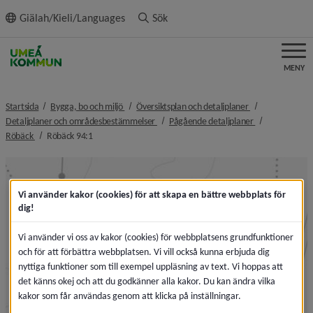
ll innehållet
Giälah/Kieli/Languages
Sök
MENY
nivå i brödsmulenavigeringen
nivå i brödsmule
Startsida
Bygga, bo och miljö
Översiktsplan och detaljplaner
nivå i brödsmulenavigeringen
nivå i brödsmul
Detaljplaner och områdesbestämmelser
Pågående detaljplaner
nivå i brödsmulenavigeringen
nivå i brödsmulenavigeringen
Röbäck
Röbäck 94:1
Vi använder kakor (cookies) för att skapa en bättre webbplats för
dig!
Vi använder vi oss av kakor (cookies) för webbplatsens grundfunktioner
och för att förbättra webbplatsen. Vi vill också kunna erbjuda dig
nyttiga funktioner som till exempel uppläsning av text. Vi hoppas att
det känns okej och att du godkänner alla kakor. Du kan ändra vilka
kakor som får användas genom att klicka på inställningar.