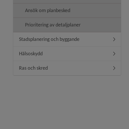
Ansök om planbesked
Prioritering av detaljplaner
Stadsplanering och byggande
Undermen
Hälsoskydd
Undermen
Ras och skred
Undermen