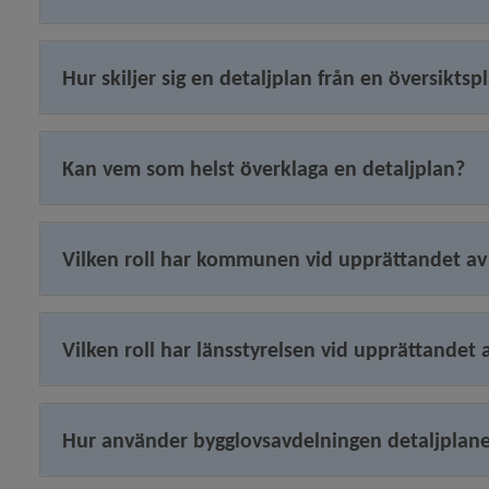
Hur skiljer sig en detaljplan från en översiktsp
y för Stadsplanering och byggande
Kan vem som helst överklaga en detaljplan?
y för Hälsoskydd
Vilken roll har kommunen vid upprättandet av
y för Ras och skred
Vilken roll har länsstyrelsen vid upprättandet 
Hur använder bygglovsavdelningen detaljplan