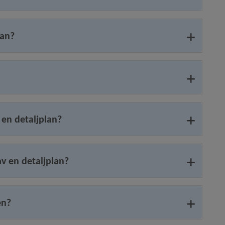
lan?
 en detaljplan?
av en detaljplan?
en?