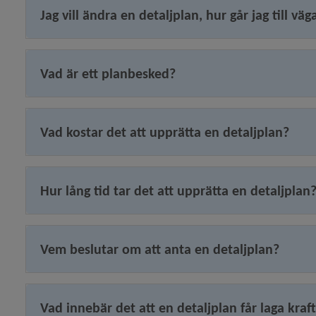
Jag vill ändra en detaljplan, hur går jag till väg
 för Översiktsplan och detaljplaner
y för Översiktsplan
Vad är ett planbesked?
y för Detaljplaner och områdesbestämmelser
Vad kostar det att upprätta en detaljplan?
y för Pågående detaljplaner
Hur lång tid tar det att upprätta en detaljplan
y för Planprocessen
Vem beslutar om att anta en detaljplan?
Vad innebär det att en detaljplan får laga kraf