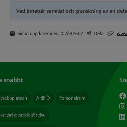
Vad innebär samråd och granskning av en deta
Sidan uppdaterades
2026-05-07
Dela
www.
a snabbt
So
webbplatsen
A till Ö
Personalrum
ytt fönster.
lgänglighetsredogörelse