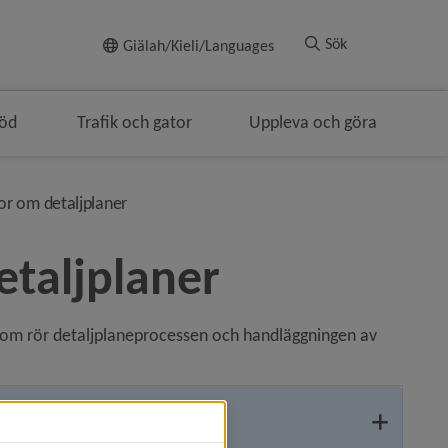
Till innehållet
Sök
Giälah/Kieli/Languages
töd
Trafik och gator
Uppleva och göra
lenavigeringen
nivå i brödsmulenavigeringen
gor om detaljplaner
etaljplaner
om rör detaljplaneprocessen och handläggningen av 