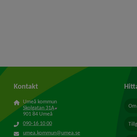
Kontakt
Hitt
Umeå kommun
Om 
Länk till annan webbplats, öppnas i n
Skolgatan 31A
901 84 Umeå
090-16 10 00
Til
umea.kommun@umea.se