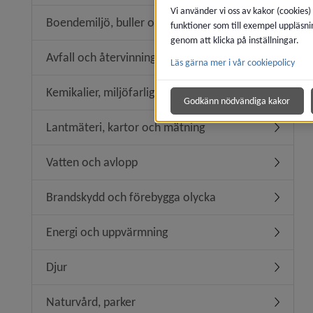
Vi använder vi oss av kakor (cookies)
Boendemiljö, buller och luftkvalitet
funktioner som till exempel uppläsni
Undermeny
genom att klicka på inställningar.
Avfall och återvinning
Läs gärna mer i vår cookiepolicy
Undermeny
Kemikalier, miljöfarlig verksamhet
Undermeny
Godkänn nödvändiga kakor
Lantmäteri, kartor och mätning
Undermen
Vatten och avlopp
Undermen
Brandskydd och förebygga olycka
Undermen
Energi och uppvärmning
Undermen
Djur
Undermen
Naturvård, parker
Undermen