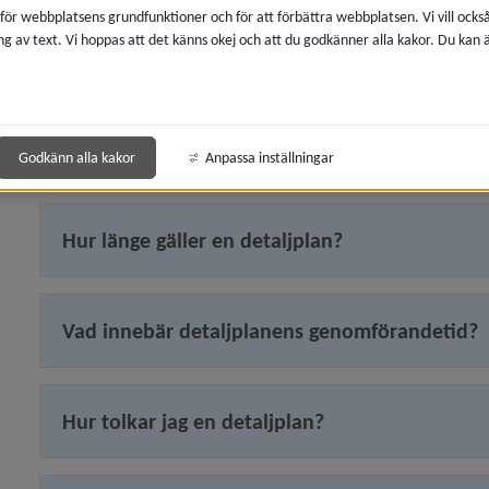
 för webbplatsens grundfunktioner och för att förbättra webbplatsen. Vi vill ocks
ng av text. Vi hoppas att det känns okej och att du godkänner alla kakor. Du kan
 för Boendemiljö, buller och luftkvalitet
Vad innebär detaljplanen för min fastighet?
 för Avfall och återvinning
Vad är en byggrätt?
 för Kemikalier, miljöfarlig verksamhet
Godkänn alla kakor
Anpassa inställningar
y för Lantmäteri, kartor och mätning
Hur länge gäller en detaljplan?
y för Vatten och avlopp
y för Brandskydd och förebygga olycka
Vad innebär detaljplanens genomförandetid?
y för Energi och uppvärmning
Hur tolkar jag en detaljplan?
y för Djur
y för Naturvård, parker