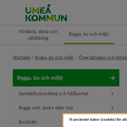
Förskola, skola och
Bygga, bo och miljö
utbildning
nivå i brödsmulenavigerin
Startsida
Bygga, bo och miljö
Översiktsplan och detal
Bygga, bo och miljö
Samhällsutveckling och hållbarhet
Undermen
Bygga nytt, ändra eller riva
Undermeny
Vi använder kakor (cookies) för at
Bostäder
Undermen