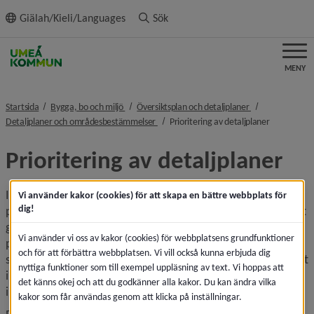
ll innehållet
Giälah/Kieli/Languages
Sök
MENY
nivå i brödsmulenavigeringen
nivå i brödsmule
Startsida
Bygga, bo och miljö
Översiktsplan och detaljplaner
nivå i brödsmulenavigeringen
nivå i bröd
Detaljplaner och områdesbestämmelser
Prioritering av detaljplaner
Prioritering av detaljplaner
I Umeå kommun finns en kö med detaljplaner som väntar 
Vi använder kakor (cookies) för att skapa en bättre webbplats för
dig!
på beslut. Kön hanteras genom en prioriteringsordning. Det 
ger ger Umeå kommun en möjlighet att prioritera upp 
Vi använder vi oss av kakor (cookies) för webbplatsens grundfunktioner
projekt som bidrar till en hållbar tillväxt och 
och för att förbättra webbplatsen. Vi vill också kunna erbjuda dig
stadsutveckling, till exempel projekt som är av stort allmänt 
nyttiga funktioner som till exempel uppläsning av text. Vi hoppas att
intresse och projekt som underlättar eller skapar 
det känns okej och att du godkänner alla kakor. Du kan ändra vilka
incitament för en fortsatt utveckling i ett område.
kakor som får användas genom att klicka på inställningar.