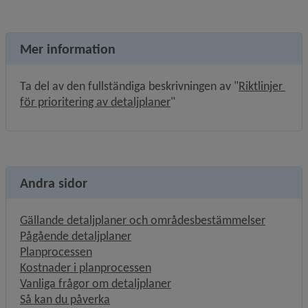
Mer information
Ta del av den fullständiga beskrivningen av "
Riktlinjer 
, 577.5 kB, öppnas i nytt fön
för prioritering av detaljplaner
"
Andra sidor
Gällande detaljplaner och områdesbestämmelser
Pågående detaljplaner
Planprocessen
Kostnader i planprocessen
Vanliga frågor om detaljplaner
Så kan du påverka